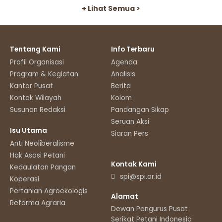
+ Lihat Semua >
Tentang Kami
Info Terbaru
Profil Organisasi
Agenda
Program & Kegiatan
Analisis
Kantor Pusat
Berita
Kontak Wilayah
Kolom
Susunan Redaksi
Pandangan Sikap
Seruan Aksi
Isu Utama
Siaran Pers
Anti Neoliberalisme
Hak Asasi Petani
Kontak Kami
Kedaulatan Pangan
spi@spi.or.id
Koperasi
Pertanian Agroekologis
Alamat
Reforma Agraria
Dewan Pengurus Pusat
Serikat Petani Indonesia