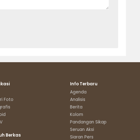
ikasi
Info Terbaru
Agenda
ri Foto
Analisis
grafis
Berita
oid
Kolom
TV
Pandangan Sikap
Seruan Aksi
uh Berkas
Siaran Pers