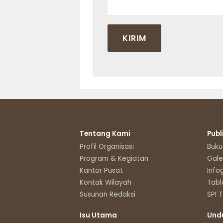
Tentang Kami
Publ
Profil Organisasi
Buku
Program & Kegiatan
Gale
Kantor Pusat
Info
Kontak Wilayah
Tabl
Susunan Redaksi
SPI 
Isu Utama
Und