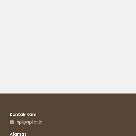
Kontak Kami
spi@spi.or.id
Alamat