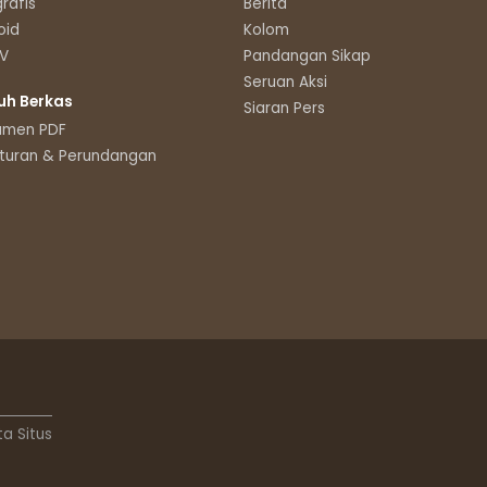
grafis
Berita
oid
Kolom
TV
Pandangan Sikap
Seruan Aksi
uh Berkas
Siaran Pers
umen PDF
turan & Perundangan
ta Situs