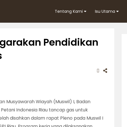
Tentang Kami
Isu Utama
ggarakan Pendidikan
s
n Musyawarah Wiayah (Muswil) I, Badan
Petani Indonesia Riau tancap gas untuk
lah disahkan dalam rapat Pleno pada Muswil I
I Riau. Program kerja yang dilaksanakan