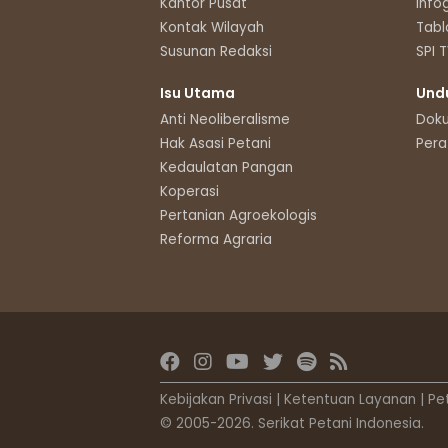
Kantor Pusat
Info
Kontak Wilayah
Tabl
Susunan Redaksi
SPI 
Isu Utama
Und
Anti Neoliberalisme
Dok
Hak Asasi Petani
Pera
Kedaulatan Pangan
Koperasi
Pertanian Agroekologis
Reforma Agraria
Kebijakan Privasi
|
Ketentuan Layanan
|
Pe
© 2005-2026. Serikat Petani Indonesia.