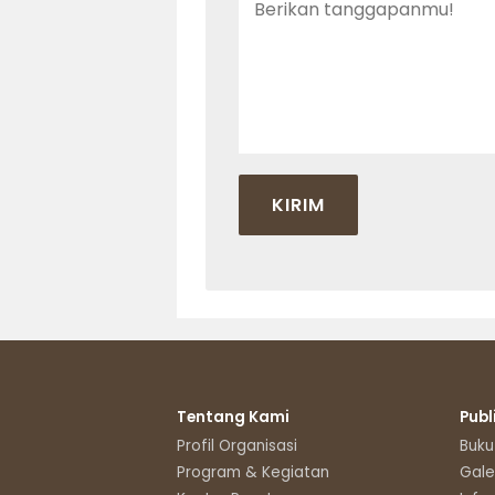
Tentang Kami
Publ
Profil Organisasi
Buku
Program & Kegiatan
Gale