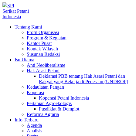
SPI
Serikat Petani
Indonesia
Tentang Kami
Profil Organisasi
Program & Kegiatan
Kantor Pusat
Kontak Wilayah
Susunan Redaksi
Isu Utama
Anti Neoliberalisme
Hak Asasi Petani
Deklarasi PBB tentang Hak Asasi Petani dan
Rakyat yang Bekerja di Pedesaan (UNDROP)
Kedaulatan Pangan
Koperasi
Koperasi Petani Indonesia
Pertanian Agroekologis
Pusdiklat & Demplot
Reforma Agraria
Info Terbaru
Agenda
Analisis