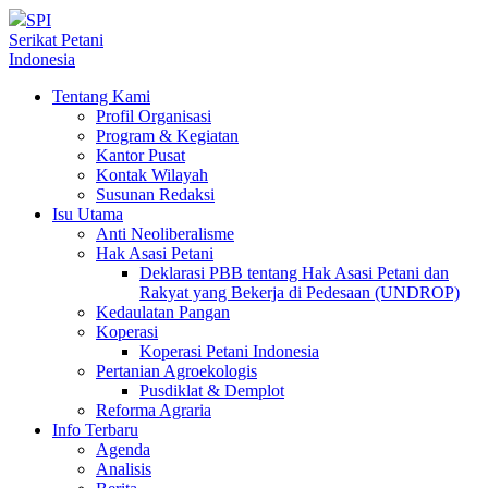
SPI
Serikat Petani
Indonesia
Tentang Kami
Profil Organisasi
Program & Kegiatan
Kantor Pusat
Kontak Wilayah
Susunan Redaksi
Isu Utama
Anti Neoliberalisme
Hak Asasi Petani
Deklarasi PBB tentang Hak Asasi Petani dan
Rakyat yang Bekerja di Pedesaan (UNDROP)
Kedaulatan Pangan
Koperasi
Koperasi Petani Indonesia
Pertanian Agroekologis
Pusdiklat & Demplot
Reforma Agraria
Info Terbaru
Agenda
Analisis