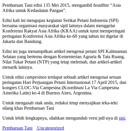
Pembaruan Tani edisi 135 Mei 2015, mengambil
headline
“Asia
Afrika untuk Kedaulatan Pangan”.
Edisi kali ini mengupas kegiatan Serikat Petani Indonesia (SPI)
bersama organisasi masyarakat sipil lainnya dalam menggelar
Konferensi Rakyat Asia Afrika (KRAA) untuk turut memperingati
peringatan Konferensi Asia Afrika ke-60 yang tahun ini digelar di
Jakarta dan Bandung.
Edisi ini juga menampilkan artikel mengenai petani SPI Kalimantan
Selatan yang bertemu dengan Kementerian Agraria & Tata Ruang,
Nilai Tukar Petani (NTP) yang tetap melemah, dan artikel-artikel
menarik lainnya.
Untuk edisi
campesinos
terdapat sebuah artikel mengenai seruan
peringatan Hari Perjuangan Petani Internasional 17 April 2015, dan
kongres CLOC-Via Campesina (Koordinasi La Via Campesina
Amerika Latin) ke-4 di Buenos Aires, Argentina.
Untuk mengasah otak anda, redaksi tetap menyajikan teka-teki
silang khas Pembaruan Tani
Untuk lebih lengkapnya, silahkan mengunduh versi pdf-nya di
sini
.
Pembaruan Tani
Uncategorized