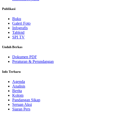
Publikasi
Buku
Galeri Foto
Infografis
Tabloid
SPI TV
Unduh Berkas
Dokumen PDF
Peraturan & Perundangan
Info Terbaru
Agenda
Analisis
Berita
Kolom
Pandangan Sikap
Seruan Aksi
Siaran Pers