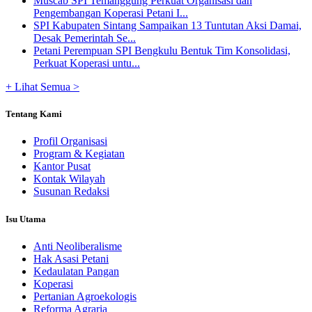
Muscab SPI Temanggung Perkuat Organisasi dan
Pengembangan Koperasi Petani I...
SPI Kabupaten Sintang Sampaikan 13 Tuntutan Aksi Damai,
Desak Pemerintah Se...
Petani Perempuan SPI Bengkulu Bentuk Tim Konsolidasi,
Perkuat Koperasi untu...
+ Lihat Semua >
Tentang Kami
Profil Organisasi
Program & Kegiatan
Kantor Pusat
Kontak Wilayah
Susunan Redaksi
Isu Utama
Anti Neoliberalisme
Hak Asasi Petani
Kedaulatan Pangan
Koperasi
Pertanian Agroekologis
Reforma Agraria