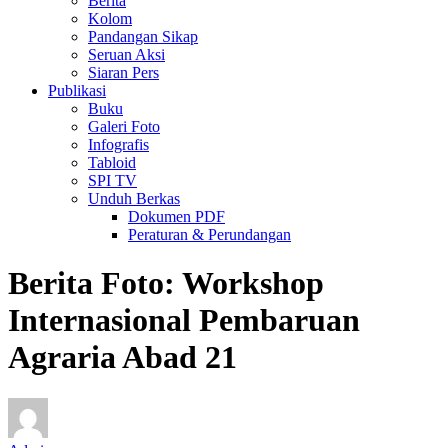
Berita
Kolom
Pandangan Sikap
Seruan Aksi
Siaran Pers
Publikasi
Buku
Galeri Foto
Infografis
Tabloid
SPI TV
Unduh Berkas
Dokumen PDF
Peraturan & Perundangan
Berita Foto: Workshop
Internasional Pembaruan
Agraria Abad 21