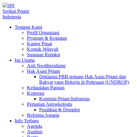
SPI
Serikat Petani
Indonesia
Tentang Kami
Profil Organisasi
Program & Kegiatan
Kantor Pusat
Kontak Wilayah
Susunan Redaksi
Isu Utama
Anti Neoliberalisme
Hak Asasi Petani
Deklarasi PBB tentang Hak Asasi Petani dan
Rakyat yang Bekerja di Pedesaan (UNDROP)
Kedaulatan Pangan
Koperasi
Koperasi Petani Indonesia
Pertanian Agroekologis
Pusdiklat & Demplot
Reforma Agraria
Info Terbaru
Agenda
Analisis