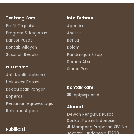
Tentang Kami
Info Terbaru
Profil Organisasi
Agenda
Program & Kegiatan
Analisis
Kantor Pusat
Berita
Kontak Wilayah
Kolom
Susunan Redaksi
Pandangan Sikap
Seruan Aksi
Isu Utama
Siaran Pers
Anti Neoliberalisme
Hak Asasi Petani
Kontak Kami
Kedaulatan Pangan
spi@spi.or.id
Koperasi
Pertanian Agroekologis
Alamat
Reforma Agraria
Dewan Pengurus Pusat
Serikat Petani Indonesia
Jl. Mampang Prapatan XIV, No.11
Publikasi
Jakarta - Indonesia 12790