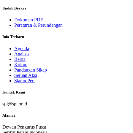
Unduh Berkas
Dokumen PDF
Peraturan & Perundangan
Info Terbaru
Agenda
Analisis
Berita
Kolom
Pandangan Sikap
Seruan Aksi
Siaran Pers
Kontak Kami
spi@spi.or.id
Alamat
Dewan Pengurus Pusat
Serikat Petani Indonesia