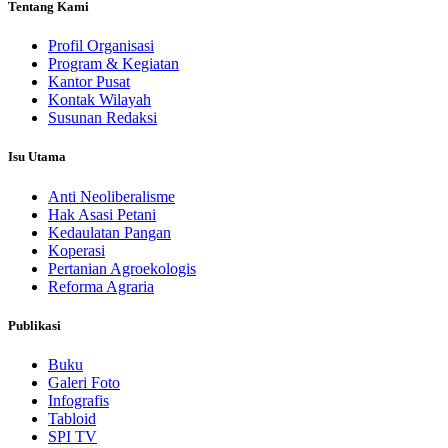
Tentang Kami
Profil Organisasi
Program & Kegiatan
Kantor Pusat
Kontak Wilayah
Susunan Redaksi
Isu Utama
Anti Neoliberalisme
Hak Asasi Petani
Kedaulatan Pangan
Koperasi
Pertanian Agroekologis
Reforma Agraria
Publikasi
Buku
Galeri Foto
Infografis
Tabloid
SPI TV