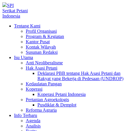
SPI
Serikat Petani
Indonesia
Tentang Kami
Profil Organisasi
Program & Kegiatan
Kantor Pusat
Kontak Wilayah
Susunan Redaksi
Isu Utama
Anti Neoliberalisme
Hak Asasi Petani
Deklarasi PBB tentang Hak Asasi Petani dan
Rakyat yang Bekerja di Pedesaan (UNDROP)
Kedaulatan Pangan
Koperasi
Koperasi Petani Indonesia
Pertanian Agroekologis
Pusdiklat & Demplot
Reforma Agraria
Info Terbaru
Agenda
Analisis