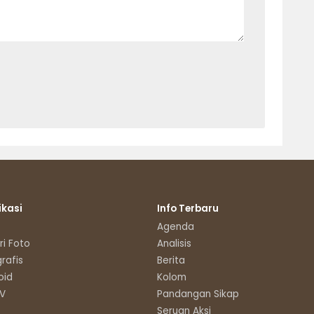
ikasi
Info Terbaru
Agenda
ri Foto
Analisis
grafis
Berita
oid
Kolom
TV
Pandangan Sikap
Seruan Aksi