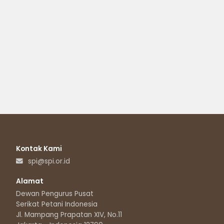
Kontak Kami
spi@spi.or.id
Alamat
Dewan Pengurus Pusat
Serikat Petani Indonesia
Jl. Mampang Prapatan XIV, No.11