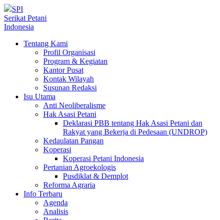
SPI
Serikat Petani
Indonesia
Tentang Kami
Profil Organisasi
Program & Kegiatan
Kantor Pusat
Kontak Wilayah
Susunan Redaksi
Isu Utama
Anti Neoliberalisme
Hak Asasi Petani
Deklarasi PBB tentang Hak Asasi Petani dan
Rakyat yang Bekerja di Pedesaan (UNDROP)
Kedaulatan Pangan
Koperasi
Koperasi Petani Indonesia
Pertanian Agroekologis
Pusdiklat & Demplot
Reforma Agraria
Info Terbaru
Agenda
Analisis