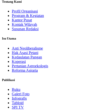
Tentang Kami
Profil Organisasi
Program & Kegiatan
Kantor Pusat
Kontak Wilayah
Susunan Redaksi
Isu Utama
Anti Neoliberalisme
Hak Asasi Petani
Kedaulatan Pangan
Koperasi
Pertanian Agroekologis
Reforma Agraria
Publikasi
Buku
Galeri Foto
Infografis
Tabloid
SPI TV