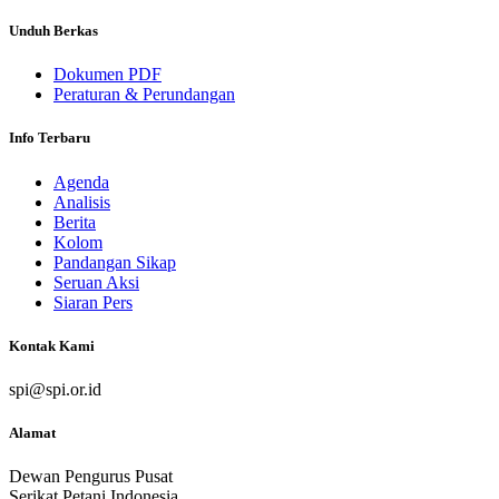
Unduh Berkas
Dokumen PDF
Peraturan & Perundangan
Info Terbaru
Agenda
Analisis
Berita
Kolom
Pandangan Sikap
Seruan Aksi
Siaran Pers
Kontak Kami
spi@spi.or.id
Alamat
Dewan Pengurus Pusat
Serikat Petani Indonesia