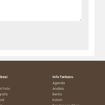
ikasi
Info Terbaru
Agenda
ri Foto
Analisis
grafis
Berita
oid
Kolom