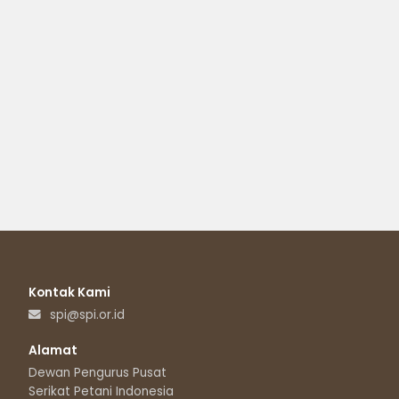
Kontak Kami
spi@spi.or.id
Alamat
Dewan Pengurus Pusat
Serikat Petani Indonesia