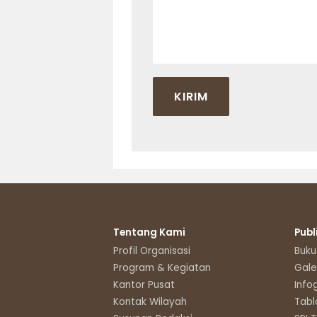
Tentang Kami
Publ
Profil Organisasi
Buku
Program & Kegiatan
Gale
Kantor Pusat
Info
Kontak Wilayah
Tabl