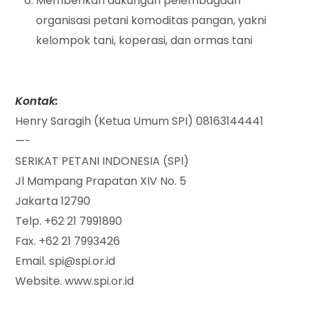
Memberikan dukungan pelembagaan
organisasi petani komoditas pangan, yakni
kelompok tani, koperasi, dan ormas tani
Kontak:
Henry Saragih (Ketua Umum SPI) 08163144441
—-
SERIKAT PETANI INDONESIA (SPI)
Jl Mampang Prapatan XIV No. 5
Jakarta 12790
Telp. +62 21 7991890
Fax. +62 21 7993426
Email. spi@spi.or.id
Website. www.spi.or.id