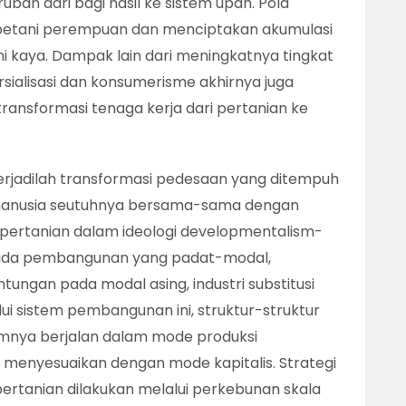
ubah dari bagi hasil ke sistem upah. Pola
n petani perempuan dan menciptakan akumulasi
ni kaya. Dampak lain dari meningkatnya tingkat
ialisasi dan konsumerisme akhirnya juga
ransformasi tenaga kerja dari pertanian ke
erjadilah transformasi pedesaan yang ditempuh
manusia seutuhnya bersama-sama dengan
n pertanian dalam ideologi developmentalism-
 pada pembangunan yang padat-modal,
tungan pada modal asing, industri substitusi
lui sistem pembangunan ini, struktur-struktur
mnya berjalan dalam mode produksi
uk menyesuaikan dengan mode kapitalis. Strategi
i pertanian dilakukan melalui perkebunan skala