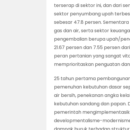
terserap di sektor ini, dan dari 
sektor penyumbang upah terbesar
sebesar 47.8 persen. Sementara it
gas dan air, serta sektor keua
pengembalian berupa upah/pend
21.67 persen dan 7.55 persen da
peran pertanian yang sangat vita
memprioritaskan penguatan dan
25 tahun pertama pembangunan 
pemenuhan kebutuhan dasar sep
air bersih, penekanan angka kel
kebutuhan sandang dan papan.
pemerintah mengimplementasikann
developmentalisme-modernisme. 
dampak buruk terhadap struktur e