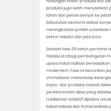
hubungan sosial-produksi ikut ber
produksi juga telah menyisihka
lahan dari petani sempit ke peta
kebutuhan ekonomi akibat komers
meningkatkan jumlah urbanisasi t
sektor industri dan jasa kota.
Setelah fase 25 tahun pertama t
melalui strategi pembangunan 
upaya industrialisasi berbasiska
modernism. Fase ini bercirikan
otomatisasi-mekanisasi, ketergan
impor, dan produksi massal. Mela
perekonomian desa yang sebelu
tradisional-kolektif dipaksa unt
industrialisasi dan komersialisas