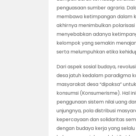
penguasaan sumber agraria. Dalam
membawa ketimpangan dalam k
akhirnya menimbulkan polarisasi a
menyebabkan adanya ketimpang
kelompok yang semakin menajam 
serta melumpuhkan etika kehidupa
Dari aspek sosial budaya, revolu
desa jatuh kedalam paradigma ko
masyarakat desa “dipaksa” untu
konsumsi (Konsumerisme). Hal in
penggunaan sistem nilai uang dan
unjungnya, pola distribusi masya
kepercayaan dan solidaritas sem
dengan budaya kerja yang selalu 