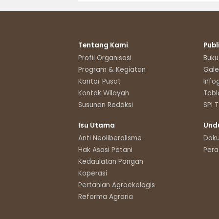
Tentang Kami
Publ
Profil Organisasi
Buku
Program & Kegiatan
Gale
Kantor Pusat
Info
Kontak Wilayah
Tabl
Susunan Redaksi
SPI 
Isu Utama
Und
Anti Neoliberalisme
Dok
Hak Asasi Petani
Pera
Kedaulatan Pangan
Koperasi
Pertanian Agroekologis
Reforma Agraria