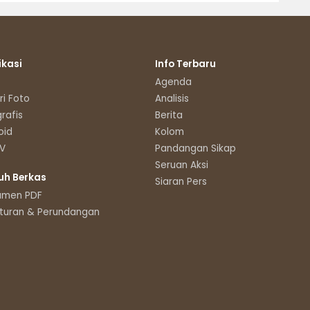
ikasi
Info Terbaru
Agenda
ri Foto
Analisis
grafis
Berita
oid
Kolom
TV
Pandangan Sikap
Seruan Aksi
uh Berkas
Siaran Pers
umen PDF
turan & Perundangan