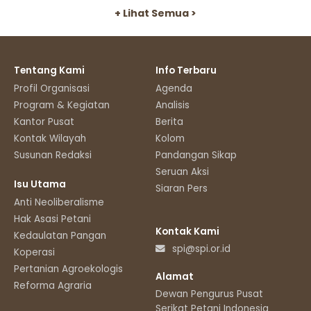
+ Lihat Semua >
Tentang Kami
Info Terbaru
Profil Organisasi
Agenda
Program & Kegiatan
Analisis
Kantor Pusat
Berita
Kontak Wilayah
Kolom
Susunan Redaksi
Pandangan Sikap
Seruan Aksi
Isu Utama
Siaran Pers
Anti Neoliberalisme
Hak Asasi Petani
Kontak Kami
Kedaulatan Pangan
spi@spi.or.id
Koperasi
Pertanian Agroekologis
Alamat
Reforma Agraria
Dewan Pengurus Pusat
Serikat Petani Indonesia