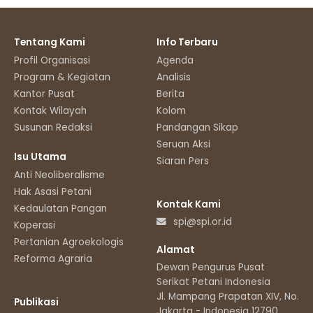
Tentang Kami
Info Terbaru
Profil Organisasi
Agenda
Program & Kegiatan
Analisis
Kantor Pusat
Berita
Kontak Wilayah
Kolom
Susunan Redaksi
Pandangan Sikap
Seruan Aksi
Isu Utama
Siaran Pers
Anti Neoliberalisme
Hak Asasi Petani
Kontak Kami
Kedaulatan Pangan
spi@spi.or.id
Koperasi
Pertanian Agroekologis
Alamat
Reforma Agraria
Dewan Pengurus Pusat
Serikat Petani Indonesia
Jl. Mampang Prapatan XIV, No.11
Publikasi
Jakarta - Indonesia 12790