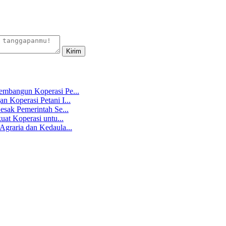
mbangun Koperasi Pe...
 Koperasi Petani I...
sak Pemerintah Se...
at Koperasi untu...
graria dan Kedaula...