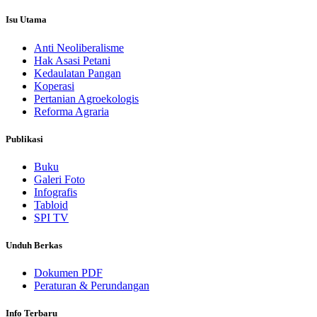
Isu Utama
Anti Neoliberalisme
Hak Asasi Petani
Kedaulatan Pangan
Koperasi
Pertanian Agroekologis
Reforma Agraria
Publikasi
Buku
Galeri Foto
Infografis
Tabloid
SPI TV
Unduh Berkas
Dokumen PDF
Peraturan & Perundangan
Info Terbaru