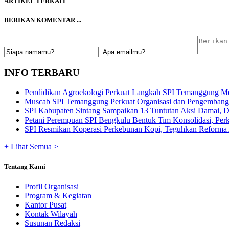
ARTIKEL TERKAIT
BERIKAN KOMENTAR ...
INFO TERBARU
Pendidikan Agroekologi Perkuat Langkah SPI Temanggung Me
Muscab SPI Temanggung Perkuat Organisasi dan Pengembangan
SPI Kabupaten Sintang Sampaikan 13 Tuntutan Aksi Damai, De
Petani Perempuan SPI Bengkulu Bentuk Tim Konsolidasi, Perku
SPI Resmikan Koperasi Perkebunan Kopi, Teguhkan Reforma A
+ Lihat Semua >
Tentang Kami
Profil Organisasi
Program & Kegiatan
Kantor Pusat
Kontak Wilayah
Susunan Redaksi