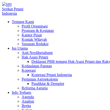
SPI
Serikat Petani
Indonesia
Tentang Kami
Profil Organisasi
Program & Kegiatan
Kantor Pusat
Kontak Wilayah
Susunan Redaksi
Isu Utama
Anti Neoliberalisme
Hak Asasi Petani
Deklarasi PBB tentang Hak Asasi Petani dan Ra
Kedaulatan Pangan
Koperasi
Koperasi Petani Indonesia
Pertanian Agroekologis
Pusdiklat & Demplot
Reforma Agraria
Info Terbaru
Agenda
Analisis
Berita