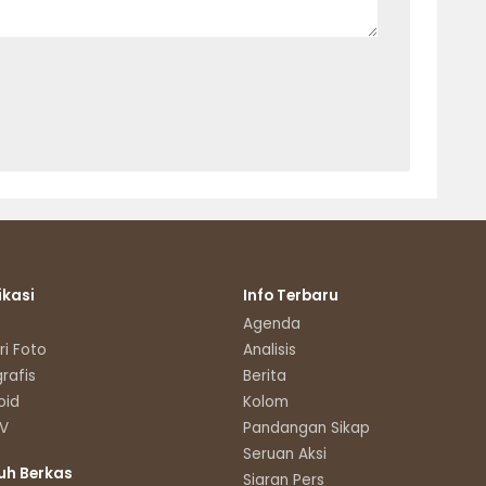
ikasi
Info Terbaru
Agenda
ri Foto
Analisis
grafis
Berita
oid
Kolom
TV
Pandangan Sikap
Seruan Aksi
uh Berkas
Siaran Pers