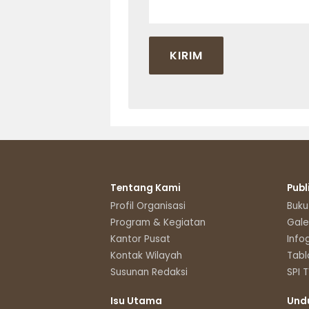
Tentang Kami
Publ
Profil Organisasi
Buku
Program & Kegiatan
Gale
Kantor Pusat
Info
Kontak Wilayah
Tabl
Susunan Redaksi
SPI 
Isu Utama
Und