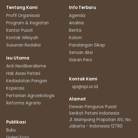
Tentang Kami
Info Terbaru
Profil Organisasi
Agenda
Program & Kegiatan
Analisis
Kantor Pusat
Berita
Kontak Wilayah
Kolom
Susunan Redaksi
Pandangan Sikap
Seruan Aksi
Isu Utama
Siaran Pers
Anti Neoliberalisme
Hak Asasi Petani
Kontak Kami
Kedaulatan Pangan
spi@spi.or.id
Koperasi
Pertanian Agroekologis
Alamat
Reforma Agraria
Dewan Pengurus Pusat
Serikat Petani Indonesia
Jl. Mampang Prapatan XIV, No.11
Publikasi
Jakarta - Indonesia 12790
Buku
Galeri Foto