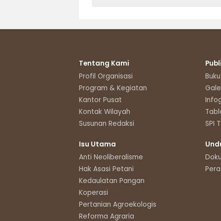
Tentang Kami
Publ
Profil Organisasi
Buku
Program & Kegiatan
Gale
Kantor Pusat
Info
Kontak Wilayah
Tabl
Susunan Redaksi
SPI 
Isu Utama
Und
Anti Neoliberalisme
Dok
Hak Asasi Petani
Pera
Kedaulatan Pangan
Koperasi
Pertanian Agroekologis
Reforma Agraria