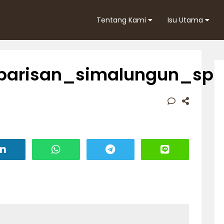
Tentang Kami
Isu Utama
barisan_simalungun_spi