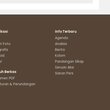
ikasi
Info Terbaru
Agenda
ri Foto
Analisis
grafis
Berita
oid
Kolom
TV
Pandangan Sikap
Seruan Aksi
uh Berkas
Siaran Pers
umen PDF
turan & Perundangan