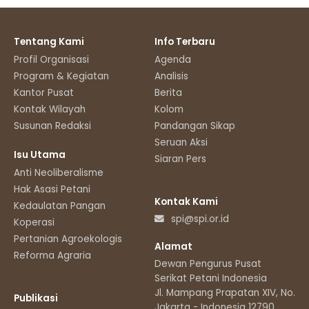
Tentang Kami
Info Terbaru
Profil Organisasi
Agenda
Program & Kegiatan
Analisis
Kantor Pusat
Berita
Kontak Wilayah
Kolom
Susunan Redaksi
Pandangan Sikap
Seruan Aksi
Isu Utama
Siaran Pers
Anti Neoliberalisme
Hak Asasi Petani
Kontak Kami
Kedaulatan Pangan
spi@spi.or.id
Koperasi
Pertanian Agroekologis
Alamat
Reforma Agraria
Dewan Pengurus Pusat
Serikat Petani Indonesia
Jl. Mampang Prapatan XIV, No.11
Publikasi
Jakarta - Indonesia 12790