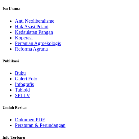
Isu Utama
Anti Neoliberalisme
Hak Asasi Petani
Kedaulatan Pangan
Koperasi
Pertanian Agroekologis
Reforma Agraria
Publikasi
Buku
Galeri Foto
Infografis
Tabloid
SPI TV
Unduh Berkas
Dokumen PDF
Peraturan & Perundangan
Info Terbaru