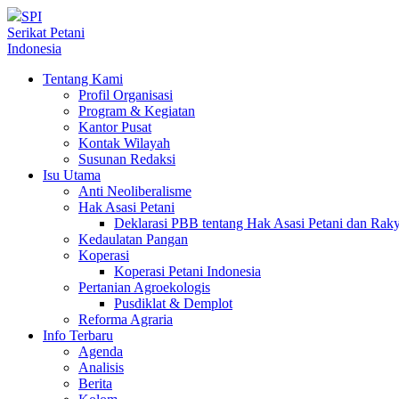
SPI
Serikat Petani
Indonesia
Tentang Kami
Profil Organisasi
Program & Kegiatan
Kantor Pusat
Kontak Wilayah
Susunan Redaksi
Isu Utama
Anti Neoliberalisme
Hak Asasi Petani
Deklarasi PBB tentang Hak Asasi Petani dan Ra
Kedaulatan Pangan
Koperasi
Koperasi Petani Indonesia
Pertanian Agroekologis
Pusdiklat & Demplot
Reforma Agraria
Info Terbaru
Agenda
Analisis
Berita