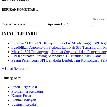
ARTIKEL TERKAIT
BERIKAN KOMENTAR ...
INFO TERBARU
Laporan SOFI 2026: Kelaparan Global Masih Tinggi, SPI Tega
Pendidikan Agroekologi Perkuat Langkah SPI Temanggung Me
Muscab SPI Temanggung Perkuat Organisasi dan Pengembangan
SPI Kabupaten Sintang Sampaikan 13 Tuntutan Aksi Damai, De
Petani Perempuan SPI Bengkulu Bentuk Tim Konsolidasi, Perku
+ Lihat Semua >
Tentang Kami
Profil Organisasi
Program & Kegiatan
Kantor Pusat
Kontak Wilayah
Susunan Redaksi