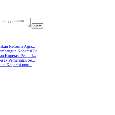
skan Reforma Agra...
mbangun Koperasi Pe...
 Koperasi Petani I...
sak Pemerintah Se...
at Koperasi untu...