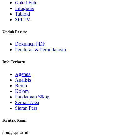
Galeri Foto
Infografis
Tabloid
SPI TV
Unduh Berkas
Dokumen PDF
Peraturan & Perundangan
Info Terbaru
Agenda
Analisis
Berita
Kolom
Pandangan Sikap
Seruan Aksi
Siaran Pers
Kontak Kami
spi@spi.or.id