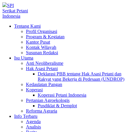
SPI
Serikat Petani
Indonesia
Tentang Kami
Profil Organisasi
Program & Kegiatan
Kantor Pusat
Kontak Wilayah
Susunan Redaksi
Isu Utama
Anti Neoliberalisme
Hak Asasi Petani
Deklarasi PBB tentang Hak Asasi Petani dan
Rakyat yang Bekerja di Pedesaan (UNDROP)
Kedaulatan Pangan
Koperasi
Koperasi Petani Indonesia
Pertanian Agroekologis
Pusdiklat & Demplot
Reforma Agraria
Info Terbaru
Agenda
Analisis