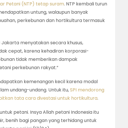
ukar Petani (NTP) tetap suram
. NTP kembali turun
dak mendapatkan untung, walaupun banyak
uahan, perkebunan dan hortikultura termasuk
i Jakarta menyatakan secara khusus,
dak cepat, karena kehadiran korporasi-
kebunan tidak memberikan dampak
etani perkebunan rakyat.”
mendapatkan kemenangan kecil karena modal
alam undang-undang. Untuk itu,
SPI mendorong
kan tata cara divestasi untuk hortikultura
.
ntuk petani. Insya Allah petani Indonesia itu
r, benih bagi pangan yang terhidang untuk