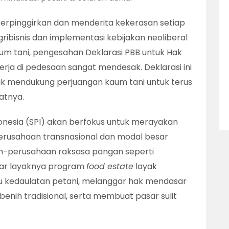
terpinggirkan dan menderita kekerasan setiap
agribisnis dan implementasi kebijakan neoliberal
kaum tani, pengesahan Deklarasi PBB untuk Hak
erja di pedesaan sangat mendesak. Deklarasi ini
tuk mendukung perjuangan kaum tani untuk terus
atnya.
 Indonesia (SPI) akan berfokus untuk merayakan
rusahaan transnasional dan modal besar
an-perusahaan raksasa pangan seperti
sar layaknya program
food estate
layak
 kedaulatan petani, melanggar hak mendasar
nih tradisional, serta membuat pasar sulit