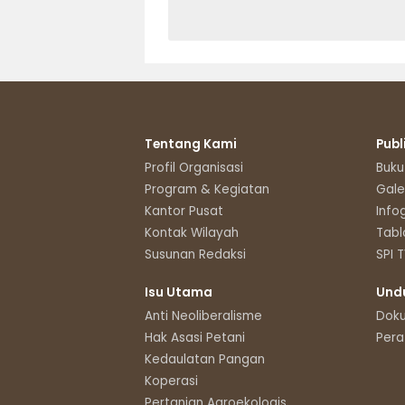
Tentang Kami
Publ
Profil Organisasi
Buku
Program & Kegiatan
Gale
Kantor Pusat
Info
Kontak Wilayah
Tabl
Susunan Redaksi
SPI 
Isu Utama
Und
Anti Neoliberalisme
Dok
Hak Asasi Petani
Pera
Kedaulatan Pangan
Koperasi
Pertanian Agroekologis