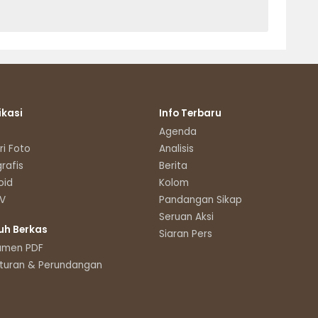
ikasi
Info Terbaru
Agenda
ri Foto
Analisis
grafis
Berita
oid
Kolom
TV
Pandangan Sikap
Seruan Aksi
uh Berkas
Siaran Pers
umen PDF
turan & Perundangan