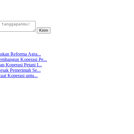
skan Reforma Agra...
mbangun Koperasi Pe...
 Koperasi Petani I...
sak Pemerintah Se...
at Koperasi untu...