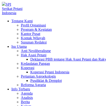
SPI
Serikat Petani
Indonesia
Tentang Kami
Profil Organisasi
Program & Kegiatan
Kantor Pusat
Kontak Wilayah
Susunan Redaksi
Isu Utama
Anti Neoliberalisme
Hak Asasi Petani
Deklarasi PBB tentang Hak Asasi Petani dan Ra
Kedaulatan Pangan
Koperasi
Koperasi Petani Indonesia
Pertanian Agroekologis
Pusdiklat & Demplot
Reforma Agraria
Info Terbaru
Agenda
Analisis
Berita