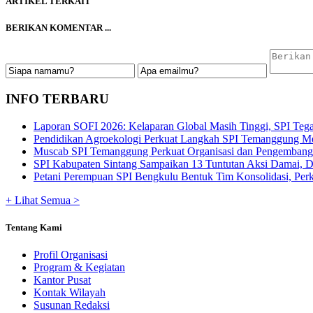
ARTIKEL TERKAIT
BERIKAN KOMENTAR ...
INFO TERBARU
Laporan SOFI 2026: Kelaparan Global Masih Tinggi, SPI Tega
Pendidikan Agroekologi Perkuat Langkah SPI Temanggung Me
Muscab SPI Temanggung Perkuat Organisasi dan Pengembangan
SPI Kabupaten Sintang Sampaikan 13 Tuntutan Aksi Damai, De
Petani Perempuan SPI Bengkulu Bentuk Tim Konsolidasi, Perku
+ Lihat Semua >
Tentang Kami
Profil Organisasi
Program & Kegiatan
Kantor Pusat
Kontak Wilayah
Susunan Redaksi