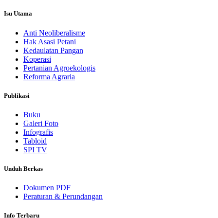
Isu Utama
Anti Neoliberalisme
Hak Asasi Petani
Kedaulatan Pangan
Koperasi
Pertanian Agroekologis
Reforma Agraria
Publikasi
Buku
Galeri Foto
Infografis
Tabloid
SPI TV
Unduh Berkas
Dokumen PDF
Peraturan & Perundangan
Info Terbaru