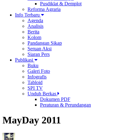
Pusdiklat & Demplot
Reforma Agraria
Info Terbaru
Agenda
Analisis
Berita
Kolom
Pandangan Sikap
Seruan Aksi
Siaran Pers
Publikasi
Buku
Galeri Foto
Infografis
Tabloid
SPI TV
Unduh Berkas
Dokumen PDF
Peraturan & Perundangan
MayDay 2011