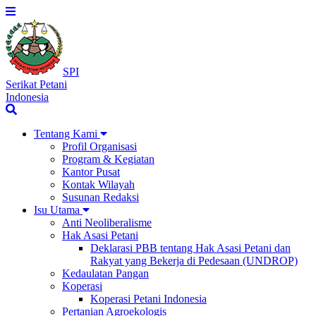
SPI
Serikat Petani
Indonesia
Tentang Kami
Profil Organisasi
Program & Kegiatan
Kantor Pusat
Kontak Wilayah
Susunan Redaksi
Isu Utama
Anti Neoliberalisme
Hak Asasi Petani
Deklarasi PBB tentang Hak Asasi Petani dan
Rakyat yang Bekerja di Pedesaan (UNDROP)
Kedaulatan Pangan
Koperasi
Koperasi Petani Indonesia
Pertanian Agroekologis