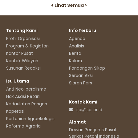
+ Lihat Semua >
Tentang Kami
Info Terbaru
Profil Organisasi
Agenda
Program & Kegiatan
Analisis
Kantor Pusat
Berita
Kontak Wilayah
Kolom
Susunan Redaksi
Pandangan Sikap
Seruan Aksi
Isu Utama
Siaran Pers
Anti Neoliberalisme
Hak Asasi Petani
Kontak Kami
Kedaulatan Pangan
spi@spi.or.id
Koperasi
Pertanian Agroekologis
Alamat
Reforma Agraria
Dewan Pengurus Pusat
Serikat Petani Indonesia