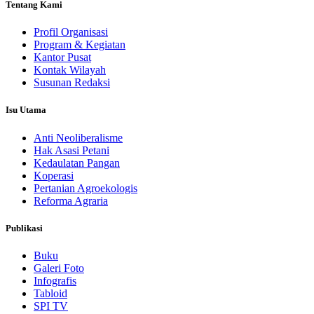
Tentang Kami
Profil Organisasi
Program & Kegiatan
Kantor Pusat
Kontak Wilayah
Susunan Redaksi
Isu Utama
Anti Neoliberalisme
Hak Asasi Petani
Kedaulatan Pangan
Koperasi
Pertanian Agroekologis
Reforma Agraria
Publikasi
Buku
Galeri Foto
Infografis
Tabloid
SPI TV