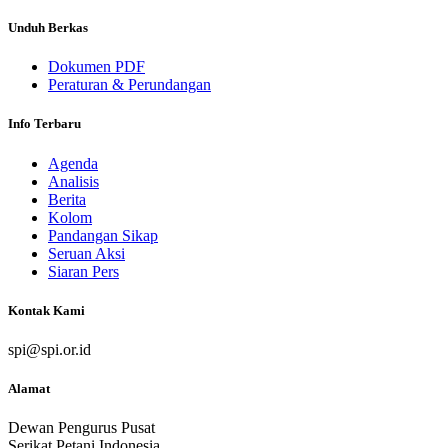
Unduh Berkas
Dokumen PDF
Peraturan & Perundangan
Info Terbaru
Agenda
Analisis
Berita
Kolom
Pandangan Sikap
Seruan Aksi
Siaran Pers
Kontak Kami
spi@spi.or.id
Alamat
Dewan Pengurus Pusat
Serikat Petani Indonesia