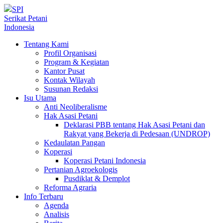
SPI
Serikat Petani
Indonesia
Tentang Kami
Profil Organisasi
Program & Kegiatan
Kantor Pusat
Kontak Wilayah
Susunan Redaksi
Isu Utama
Anti Neoliberalisme
Hak Asasi Petani
Deklarasi PBB tentang Hak Asasi Petani dan
Rakyat yang Bekerja di Pedesaan (UNDROP)
Kedaulatan Pangan
Koperasi
Koperasi Petani Indonesia
Pertanian Agroekologis
Pusdiklat & Demplot
Reforma Agraria
Info Terbaru
Agenda
Analisis