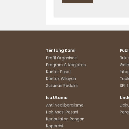
Tentang Kami
Publ
Profil Organisasi
Buku
Program & Kegiatan
Gale
Kantor Pusat
Info
Kontak Wilayah
Tabl
Susunan Redaksi
SPI 
Isu Utama
Und
Anti Neoliberalisme
Dok
Hak Asasi Petani
Pera
Kedaulatan Pangan
Koperasi