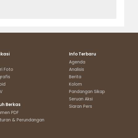
ikasi
Info Terbaru
Agenda
ri Foto
Analisis
grafis
Berita
oid
Kolom
TV
Pandangan Sikap
Seruan Aksi
uh Berkas
Siaran Pers
umen PDF
turan & Perundangan