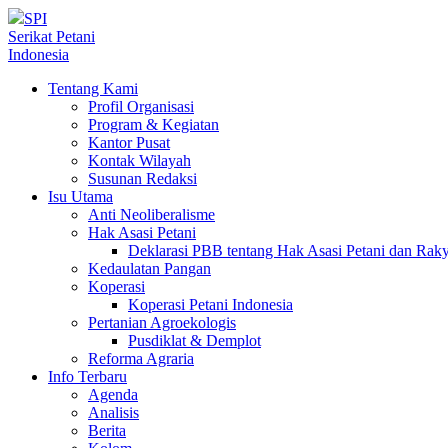
SPI
Serikat Petani
Indonesia
Tentang Kami
Profil Organisasi
Program & Kegiatan
Kantor Pusat
Kontak Wilayah
Susunan Redaksi
Isu Utama
Anti Neoliberalisme
Hak Asasi Petani
Deklarasi PBB tentang Hak Asasi Petani dan Ra
Kedaulatan Pangan
Koperasi
Koperasi Petani Indonesia
Pertanian Agroekologis
Pusdiklat & Demplot
Reforma Agraria
Info Terbaru
Agenda
Analisis
Berita