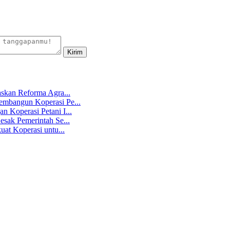
skan Reforma Agra...
mbangun Koperasi Pe...
 Koperasi Petani I...
sak Pemerintah Se...
at Koperasi untu...