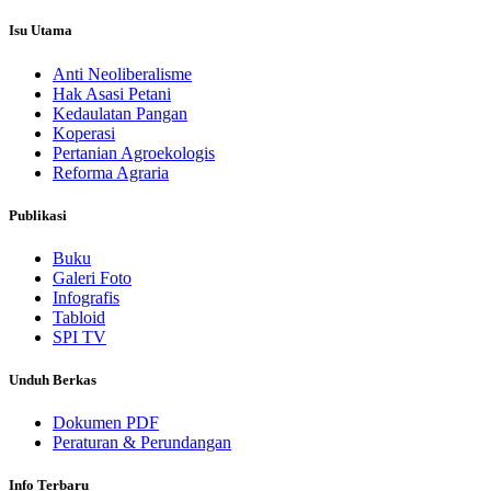
Isu Utama
Anti Neoliberalisme
Hak Asasi Petani
Kedaulatan Pangan
Koperasi
Pertanian Agroekologis
Reforma Agraria
Publikasi
Buku
Galeri Foto
Infografis
Tabloid
SPI TV
Unduh Berkas
Dokumen PDF
Peraturan & Perundangan
Info Terbaru