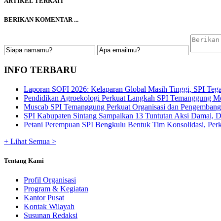
ARTIKEL TERKAIT
BERIKAN KOMENTAR ...
INFO TERBARU
Laporan SOFI 2026: Kelaparan Global Masih Tinggi, SPI Tega
Pendidikan Agroekologi Perkuat Langkah SPI Temanggung Me
Muscab SPI Temanggung Perkuat Organisasi dan Pengembangan
SPI Kabupaten Sintang Sampaikan 13 Tuntutan Aksi Damai, De
Petani Perempuan SPI Bengkulu Bentuk Tim Konsolidasi, Perku
+ Lihat Semua >
Tentang Kami
Profil Organisasi
Program & Kegiatan
Kantor Pusat
Kontak Wilayah
Susunan Redaksi