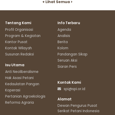
+ Lihat Semua >
Tentang Kami
Info Terbaru
Profil Organisasi
Agenda
Program & Kegiatan
Analisis
Kantor Pusat
Berita
Kontak Wilayah
Kolom
Susunan Redaksi
Pandangan Sikap
Seruan Aksi
Isu Utama
Siaran Pers
Anti Neoliberalisme
Hak Asasi Petani
Kontak Kami
Kedaulatan Pangan
spi@spi.or.id
Koperasi
Pertanian Agroekologis
Alamat
Reforma Agraria
Dewan Pengurus Pusat
Serikat Petani Indonesia