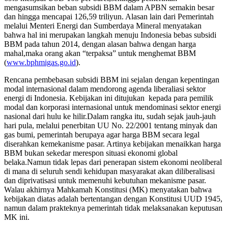
mengasumsikan beban subsidi BBM dalam APBN semakin besar
dan hingga mencapai 126,59 triliyun. Alasan lain dari Pemerintah
melalui Menteri Energi dan Sumberdaya Mineral menyatakan
bahwa hal ini merupakan langkah menuju Indonesia bebas subsidi
BBM pada tahun 2014, dengan alasan bahwa dengan harga
mahal,maka orang akan “terpaksa” untuk menghemat BBM
(
www.bphmigas.go.id
).
Rencana pembebasan subsidi BBM ini sejalan dengan kepentingan
modal internasional dalam mendorong agenda liberaliasi sektor
energi di Indonesia. Kebijakan ini ditujukan kepada para pemilik
modal dan korporasi internasional untuk mendominasi sektor energi
nasional dari hulu ke hilir.Dalam rangka itu, sudah sejak jauh-jauh
hari pula, melalui penerbitan UU No. 22/2001 tentang minyak dan
gas bumi, pemerintah berupaya agar harga BBM secara legal
diserahkan kemekanisme pasar. Artinya kebijakan menaikkan harga
BBM bukan sekedar merespon situasi ekonomi global
belaka.Namun tidak lepas dari penerapan sistem ekonomi neoliberal
di mana di seluruh sendi kehidupan masyarakat akan diliberalisasi
dan diprivatisasi untuk memenuhi kebutuhan mekanisme pasar.
Walau akhirnya Mahkamah Konstitusi (MK) menyatakan bahwa
kebijakan diatas adalah bertentangan dengan Konstitusi UUD 1945,
namun dalam prakteknya pemerintah tidak melaksanakan keputusan
MK ini.