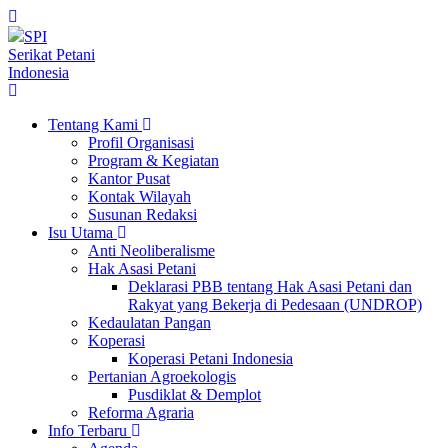
SPI
Serikat Petani
Indonesia
Tentang Kami
Profil Organisasi
Program & Kegiatan
Kantor Pusat
Kontak Wilayah
Susunan Redaksi
Isu Utama
Anti Neoliberalisme
Hak Asasi Petani
Deklarasi PBB tentang Hak Asasi Petani dan
Rakyat yang Bekerja di Pedesaan (UNDROP)
Kedaulatan Pangan
Koperasi
Koperasi Petani Indonesia
Pertanian Agroekologis
Pusdiklat & Demplot
Reforma Agraria
Info Terbaru