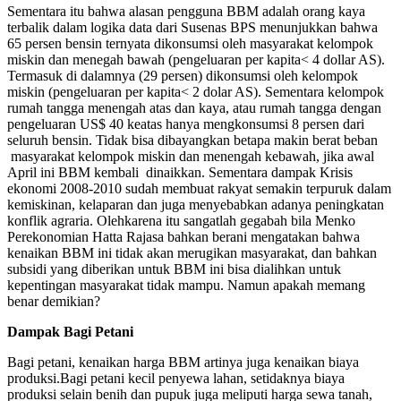
Sementara itu bahwa alasan pengguna BBM adalah orang kaya
terbalik dalam logika data dari Susenas BPS menunjukkan bahwa
65 persen bensin ternyata dikonsumsi oleh masyarakat kelompok
miskin dan menegah bawah (pengeluaran per kapita< 4 dollar AS).
Termasuk di dalamnya (29 persen) dikonsumsi oleh kelompok
miskin (pengeluaran per kapita< 2 dolar AS). Sementara kelompok
rumah tangga menengah atas dan kaya, atau rumah tangga dengan
pengeluaran US$ 40 keatas hanya mengkonsumsi 8 persen dari
seluruh bensin. Tidak bisa dibayangkan betapa makin berat beban
masyarakat kelompok miskin dan menengah kebawah, jika awal
April ini BBM kembali dinaikkan. Sementara dampak Krisis
ekonomi 2008-2010 sudah membuat rakyat semakin terpuruk dalam
kemiskinan, kelaparan dan juga menyebabkan adanya peningkatan
konflik agraria. Olehkarena itu sangatlah gegabah bila Menko
Perekonomian Hatta Rajasa bahkan berani mengatakan bahwa
kenaikan BBM ini tidak akan merugikan masyarakat, dan bahkan
subsidi yang diberikan untuk BBM ini bisa dialihkan untuk
kepentingan masyarakat tidak mampu. Namun apakah memang
benar demikian?
Dampak Bagi Petani
Bagi petani, kenaikan harga BBM artinya juga kenaikan biaya
produksi.Bagi petani kecil penyewa lahan, setidaknya biaya
produksi selain benih dan pupuk juga meliputi harga sewa tanah,