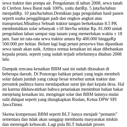
sewa traktor dan pompa air. Pengalaman di tahun 2008, sewa tanah
di Cirebon Jawa Barat naik 100%, yaitu dariRp. 5 juta/ha/tahun
menjadiRp. 10 juta/ha/tahun.Demikian juga pengolahan hasil panen
seperti usaha penggilingan padi dan ongkos angkut atau
transportasi.Misalnya Sebuah traktor tangan berkekuatan 8.5 PK
membutuhkan solar sebanyak ±18 liter/ha sekitar Rp. 81.000 untuk
pengolahan lahan sampai siap tanam yang memerlukan waktu ± 18
jam. Saat ini rata-rata sewa traktor antara Rp 400.000 hinggaRp
500.000 per hektar. Belum lagi bagi petani penyewa bias dipastikan
sewa tanah akan naik. Artinya semua kenaikan ini akan dibebankan
kepada petani, seperti yang sudah terjadi sebelumnya ditahun 2008
lalu.
Dampak rencana kenaikan BBM saat ini sudah dirasakan di
beberapa daerah. Di Ponorogo bahkan petani yang ingin membeli
solar dalam jumlah yang cukup besar tersebut untuk traktor dan
perontok padinya harus mendapatkan surat ijin dari kepala desa. Hal
ini karena dikhawatirkan bahwa petaniakan menimbun bahan bakar
menjelang kenaikan ini, mengingat solar dan BBM lainnya mulai
sulit didapat seperti yang diungkapkan Ruslan, Ketua DPW SPI
JawaTimur.
Skema kompensasi BBM seperti BLT hanya menjadi “pemanis”
sementara dan tidak akan sanggup membantu masyarakat miskin
dan menengah kebawah. Lagi pula BLT bukanlah proses