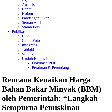
Agenda
Analisis
Berita
Kolom
Pandangan Sikap
Seruan Aksi
Siaran Pers
Publikasi
Buku
Galeri Foto
Infografis
Tabloid
SPI TV
Unduh Berkas
Dokumen PDF
Peraturan & Perundangan
Rencana Kenaikan Harga
Bahan Bakar Minyak (BBM)
oleh Pemerintah: “Langkah
Sempurna Pemiskinan