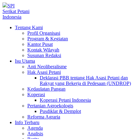
SPI
Serikat Petani
Indonesia
Tentang Kami
Profil Organisasi
Program & Kegiatan
Kantor Pusat
Kontak Wilayah
Susunan Redaksi
Isu Utama
Anti Neoliberalisme
Hak Asasi Petani
Deklarasi PBB tentang Hak Asasi Petani dan
Rakyat yang Bekerja di Pedesaan (UNDROP)
Kedaulatan Pangan
Koperasi
Koperasi Petani Indonesia
Pertanian Agroekologis
Pusdiklat & Demplot
Reforma Agraria
Info Terbaru
Agenda
Analisis