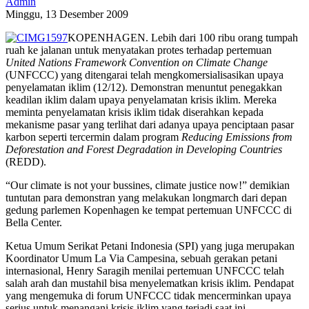
Admin
Minggu, 13 Desember 2009
KOPENHAGEN. Lebih dari 100 ribu orang tumpah
ruah ke jalanan untuk menyatakan protes terhadap pertemuan
United Nations Framework Convention on Climate Change
(UNFCCC) yang ditengarai telah mengkomersialisasikan upaya
penyelamatan iklim (12/12). Demonstran menuntut penegakkan
keadilan iklim dalam upaya penyelamatan krisis iklim. Mereka
meminta penyelamatan krisis iklim tidak diserahkan kepada
mekanisme pasar yang terlihat dari adanya upaya penciptaan pasar
karbon seperti tercermin dalam program
Reducing Emissions from
Deforestation and Forest Degradation in Developing Countries
(REDD).
“Our climate is not your bussines, climate justice now!” demikian
tuntutan para demonstran yang melakukan longmarch dari depan
gedung parlemen Kopenhagen ke tempat pertemuan UNFCCC di
Bella Center.
Ketua Umum Serikat Petani Indonesia (SPI) yang juga merupakan
Koordinator Umum La Via Campesina, sebuah gerakan petani
internasional, Henry Saragih menilai pertemuan UNFCCC telah
salah arah dan mustahil bisa menyelematkan krisis iklim. Pendapat
yang mengemuka di forum UNFCCC tidak mencerminkan upaya
serius untuk menangani krisis iklim yang terjadi saat ini.