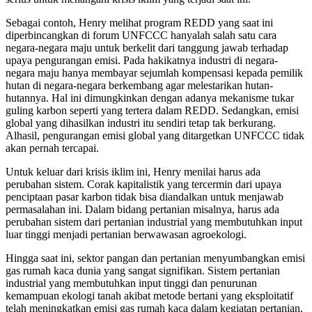
Sebagai contoh, Henry melihat program REDD yang saat ini
diperbincangkan di forum UNFCCC hanyalah salah satu cara
negara-negara maju untuk berkelit dari tanggung jawab terhadap
upaya pengurangan emisi. Pada hakikatnya industri di negara-
negara maju hanya membayar sejumlah kompensasi kepada pemilik
hutan di negara-negara berkembang agar melestarikan hutan-
hutannya. Hal ini dimungkinkan dengan adanya mekanisme tukar
guling karbon seperti yang tertera dalam REDD. Sedangkan, emisi
global yang dihasilkan industri itu sendiri tetap tak berkurang.
Alhasil, pengurangan emisi global yang ditargetkan UNFCCC tidak
akan pernah tercapai.
Untuk keluar dari krisis iklim ini, Henry menilai harus ada
perubahan sistem. Corak kapitalistik yang tercermin dari upaya
penciptaan pasar karbon tidak bisa diandalkan untuk menjawab
permasalahan ini. Dalam bidang pertanian misalnya, harus ada
perubahan sistem dari pertanian industrial yang membutuhkan input
luar tinggi menjadi pertanian berwawasan agroekologi.
Hingga saat ini, sektor pangan dan pertanian menyumbangkan emisi
gas rumah kaca dunia yang sangat signifikan. Sistem pertanian
industrial yang membutuhkan input tinggi dan penurunan
kemampuan ekologi tanah akibat metode bertani yang eksploitatif
telah meningkatkan emisi gas rumah kaca dalam kegiatan pertanian.