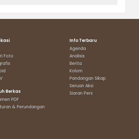
ikasi
Info Terbaru
Agenda
ri Foto
Analisis
grafis
Berita
oid
Kolom
TV
Pandangan Sikap
Seruan Aksi
uh Berkas
Siaran Pers
umen PDF
turan & Perundangan