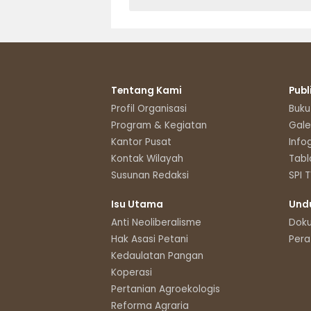
Tentang Kami
Publ
Profil Organisasi
Buku
Program & Kegiatan
Gale
Kantor Pusat
Info
Kontak Wilayah
Tabl
Susunan Redaksi
SPI 
Isu Utama
Und
Anti Neoliberalisme
Dok
Hak Asasi Petani
Pera
Kedaulatan Pangan
Koperasi
Pertanian Agroekologis
Reforma Agraria