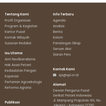
Tentang Kami
Info Terbaru
Profil Organisasi
Agenda
Program & Kegiatan
Analisis
Kantor Pusat
Berita
Kontak Wilayah
Kolom
Susunan Redaksi
Pandangan Sikap
Seruan Aksi
Isu Utama
Siaran Pers
Anti Neoliberalisme
Hak Asasi Petani
Kontak Kami
Kedaulatan Pangan
spi@spi.or.id
Koperasi
Pertanian Agroekologis
Alamat
Reforma Agraria
Dewan Pengurus Pusat
Serikat Petani Indonesia
Jl. Mampang Prapatan XIV, No.11
Publikasi
Jakarta - Indonesia 12790