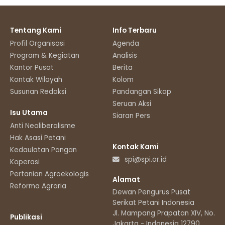
Tentang Kami
Info Terbaru
Profil Organisasi
Agenda
Program & Kegiatan
Analisis
Kantor Pusat
Berita
Kontak Wilayah
Kolom
Susunan Redaksi
Pandangan Sikap
Seruan Aksi
Isu Utama
Siaran Pers
Anti Neoliberalisme
Hak Asasi Petani
Kontak Kami
Kedaulatan Pangan
spi@spi.or.id
Koperasi
Pertanian Agroekologis
Alamat
Reforma Agraria
Dewan Pengurus Pusat
Serikat Petani Indonesia
Jl. Mampang Prapatan XIV, No.11
Publikasi
Jakarta - Indonesia 12790