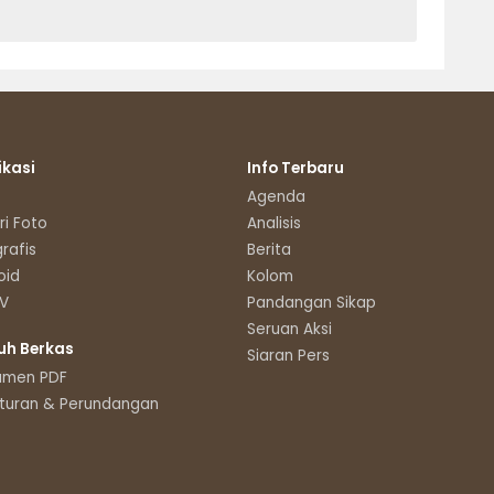
ikasi
Info Terbaru
Agenda
ri Foto
Analisis
grafis
Berita
oid
Kolom
TV
Pandangan Sikap
Seruan Aksi
uh Berkas
Siaran Pers
umen PDF
turan & Perundangan