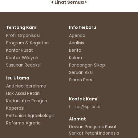
+ Lihat Semua >
Tentang Kami
Info Terbaru
Profil Organisasi
Agenda
Program & Kegiatan
Analisis
Kantor Pusat
Berita
Kontak Wilayah
Kolom
Susunan Redaksi
Pandangan Sikap
Seruan Aksi
Isu Utama
Siaran Pers
Anti Neoliberalisme
Hak Asasi Petani
Kontak Kami
Kedaulatan Pangan
spi@spi.or.id
Koperasi
Pertanian Agroekologis
Alamat
Reforma Agraria
Dewan Pengurus Pusat
Serikat Petani Indonesia