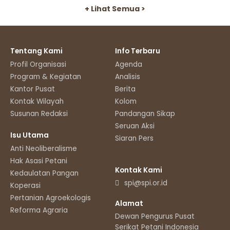
+ Lihat Semua >
Tentang Kami
Info Terbaru
Profil Organisasi
Agenda
Program & Kegiatan
Analisis
Kantor Pusat
Berita
Kontak Wilayah
Kolom
Susunan Redaksi
Pandangan Sikap
Seruan Aksi
Isu Utama
Siaran Pers
Anti Neoliberalisme
Hak Asasi Petani
Kontak Kami
Kedaulatan Pangan
spi@spi.or.id
Koperasi
Pertanian Agroekologis
Alamat
Reforma Agraria
Dewan Pengurus Pusat
Serikat Petani Indonesia