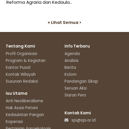
Reforma Agraria dan Kedaula...
+ Lihat Semua >
Tentang Kami
Info Terbaru
Profil Organisasi
Agenda
Program & Kegiatan
Analisis
Kantor Pusat
Berita
Kontak Wilayah
Kolom
Susunan Redaksi
Pandangan Sikap
Seruan Aksi
Isu Utama
Siaran Pers
Anti Neoliberalisme
Hak Asasi Petani
Kontak Kami
Kedaulatan Pangan
spi@spi.or.id
Koperasi
Pertanian Agroekologis