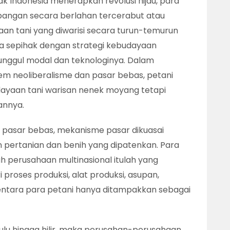
k Indonesia menerapkan revolusi hijau, para
pangan secara berlahan tercerabut atau
aan tani yang diwarisi secara turun-temurun
a sepihak dengan strategi kebudayaan
 unggul modal dan teknologinya. Dalam
m neoliberalisme dan pasar bebas, petani
dayaan tani warisan nenek moyang tetapi
annya.
 pasar bebas, mekanisme pasar dikuasai
pertanian dan benih yang dipatenkan. Para
 perusahaan multinasional itulah yang
roses produksi, alat produksi, asupan,
mentara para petani hanya ditampakkan sebagai
lu hingga hilir, maka perusahan-perusahaan