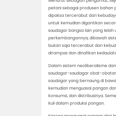
Menurut sebagian pengamat, seja
petani sebagai produsen bahan 
dipaksa tercerabut dari kebuday
untuk kemudian digantikan secar
saudagar bangsa lain yang lebih
perkembangannya, dibawah siste
bukan saja tercerabut dari kebu
dirampas dan dinafikan kedaulat
Dalam sistem neoliberalisme dan
saudagar-saudagar obat-obatan 
saudagar yang bernaung di bawah
kemudian menguasai pangan dari p
konsumsi, dan distribusinya. Se
kuli dalam produksi pangan.
Karena menguasai pangan dari hu