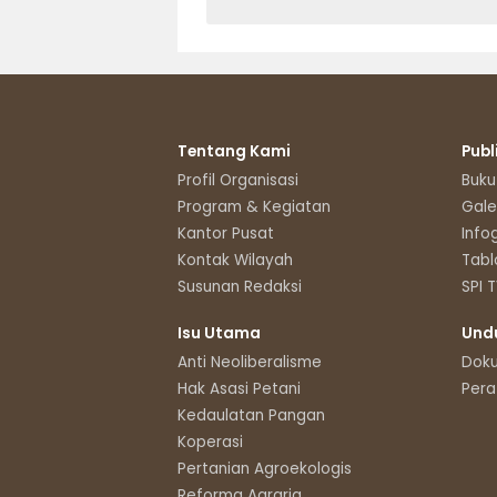
Tentang Kami
Publ
Profil Organisasi
Buku
Program & Kegiatan
Gale
Kantor Pusat
Info
Kontak Wilayah
Tabl
Susunan Redaksi
SPI 
Isu Utama
Und
Anti Neoliberalisme
Dok
Hak Asasi Petani
Pera
Kedaulatan Pangan
Koperasi
Pertanian Agroekologis
Reforma Agraria