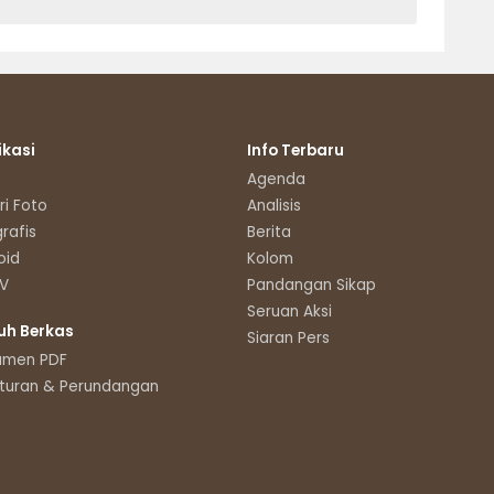
ikasi
Info Terbaru
Agenda
ri Foto
Analisis
grafis
Berita
oid
Kolom
TV
Pandangan Sikap
Seruan Aksi
uh Berkas
Siaran Pers
umen PDF
turan & Perundangan