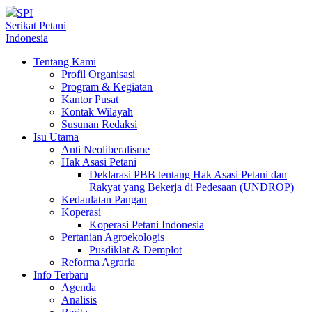
SPI
Serikat Petani
Indonesia
Tentang Kami
Profil Organisasi
Program & Kegiatan
Kantor Pusat
Kontak Wilayah
Susunan Redaksi
Isu Utama
Anti Neoliberalisme
Hak Asasi Petani
Deklarasi PBB tentang Hak Asasi Petani dan
Rakyat yang Bekerja di Pedesaan (UNDROP)
Kedaulatan Pangan
Koperasi
Koperasi Petani Indonesia
Pertanian Agroekologis
Pusdiklat & Demplot
Reforma Agraria
Info Terbaru
Agenda
Analisis