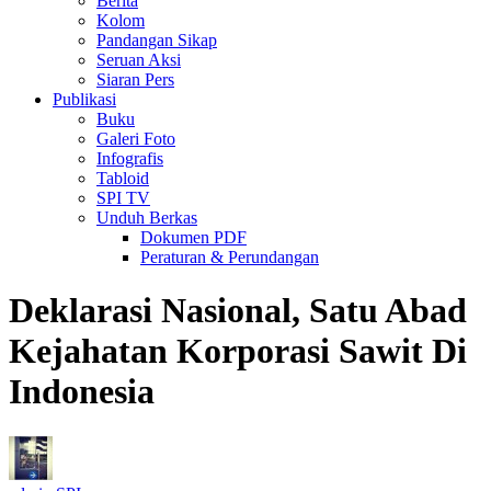
Berita
Kolom
Pandangan Sikap
Seruan Aksi
Siaran Pers
Publikasi
Buku
Galeri Foto
Infografis
Tabloid
SPI TV
Unduh Berkas
Dokumen PDF
Peraturan & Perundangan
Deklarasi Nasional, Satu Abad
Kejahatan Korporasi Sawit Di
Indonesia