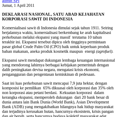
admin SPI
Jumat, 1 April 2011
DEKLARASI NASIONAL, SATU ABAD KEJAHATAN
KORPORASI SAWIT DI INDONESIA
Komersialisasi sawit di Indonesia dimulai sejak tahun 1911. Seiring
berjalannya waktu, komersialisasi berkembang ke arah kapitalisasi
perkebunan melalui ekspansi yang massif terutama 10 tahun
terakhir ini. Ekspansi tersebut dipicu oleh tingginya permintaan
pasar global Crude Palm Oil (CPO) baik untuk keperluan produk
bahan makanan, aneka produk kosmetik maupun energi
(
agro
fuel).
Ekspansi sawit mendapat dukungan lembaga keuangan internasional
yang mendorong lahirnya berbagai kebijakan pemerintah dengan
dalih peningkatan devisa negara, mengatasi krisis ekonomi,
pengangguran dan pengentasan kemiskinan di pedesaan.
Saat ini luas perkebunan sawit mencapai 7,9 juta hektar, dengan
komposisi ke pemilikan 65% dikuasai oleh korporasi dan 35% oleh
non korporasi atau petani berdasi. Kekuatan korporasi dalam
kerangka ekspansi, memperoleh dukungan dari 20 bank besar di
dunia antara lain Bank Dunia (World Bank), Asian Development
Bank (ADB) yang mengakibatkan hilangnya hak hidup masyarakat
dan terjadinya kerusakan hutan, hancurnya ekosistem, krisis pangan
dan air bersih, serta hancurnya budaya kolektif masyarakat adat.