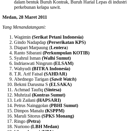
dalam bentuk Buruh Kontrak, Buruh Harial Lepas di industri
perkebunan kelapa sawit.
Medan, 28 Maret 2011
Yang Menandatangani:
Wagimin
(Serikat Petani Indonesia)
Gindo Nadapdap
(Perserikatan KPS)
Diapari Marpaung (
Lentera
)
Ranto Sibarani
(Perkumpulan KOTIB)
Syahrul Isman
(Walhi Sumut)
Indriaswati Ningrum
(ELSAM)
Wahyudi
(BITRA Indonesia)
T.R. Arif Faisal
(SAHDAR)
Abednego Tarigan
(
Sawit Watch
)
Bekmi Darusma S
(ELSAKA)
Achmad Taufiq
(Sintesa)
Muhrizal
(Kontras Sumut)
Leli Zailani
(HAPSARI)
Petrus Nainggolan
(PBHI Sumut)
Dimpos Manalu
(KSPPM)
Maruli Sitorus
(SPKS Monang)
Ringo
(Petra)
Nuriono
(LBH Medan)