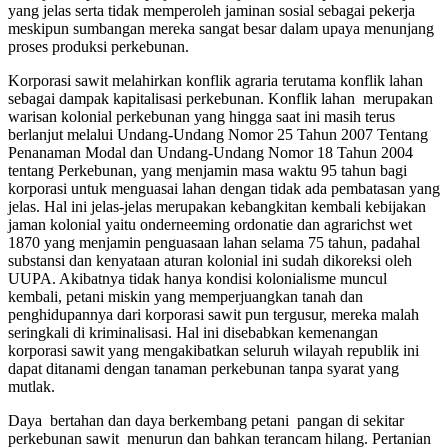
yang jelas serta tidak memperoleh jaminan sosial sebagai pekerja
meskipun sumbangan mereka sangat besar dalam upaya menunjang
proses produksi perkebunan.
Korporasi sawit melahirkan konflik agraria terutama konflik lahan
sebagai dampak kapitalisasi perkebunan. Konflik lahan merupakan
warisan kolonial perkebunan yang hingga saat ini masih terus
berlanjut melalui Undang-Undang Nomor 25 Tahun 2007 Tentang
Penanaman Modal dan Undang-Undang Nomor 18 Tahun 2004
tentang Perkebunan, yang menjamin masa waktu 95 tahun bagi
korporasi untuk menguasai lahan dengan tidak ada pembatasan yang
jelas. Hal ini jelas-jelas merupakan kebangkitan kembali kebijakan
jaman kolonial yaitu onderneeming ordonatie dan agrarichst wet
1870 yang menjamin penguasaan lahan selama 75 tahun, padahal
substansi dan kenyataan aturan kolonial ini sudah dikoreksi oleh
UUPA. Akibatnya tidak hanya kondisi kolonialisme muncul
kembali, petani miskin yang memperjuangkan tanah dan
penghidupannya dari korporasi sawit pun tergusur, mereka malah
seringkali di kriminalisasi. Hal ini disebabkan kemenangan
korporasi sawit yang mengakibatkan seluruh wilayah republik ini
dapat ditanami dengan tanaman perkebunan tanpa syarat yang
mutlak.
Daya bertahan dan daya berkembang petani pangan di sekitar
perkebunan sawit menurun dan bahkan terancam hilang. Pertanian