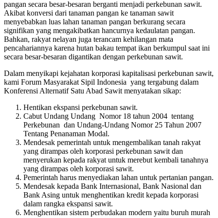
pangan secara besar-besaran berganti menjadi perkebunan sawit.
Akibat konversi dari tanaman pangan ke tanaman sawit
menyebabkan luas lahan tanaman pangan berkurang secara
signifikan yang mengakibatkan hancurnya kedaulatan pangan.
Bahkan, rakyat nelayan juga terancam kehilangan mata
pencahariannya karena hutan bakau tempat ikan berkumpul saat ini
secara besar-besaran digantikan dengan perkebunan sawit.
Dalam menyikapi kejahatan korporasi kapitalisasi perkebunan sawit,
kami Forum Masyarakat Sipil Indonesia yang tergabung dalam
Konferensi Alternatif Satu Abad Sawit menyatakan sikap:
Hentikan ekspansi perkebunan sawit.
Cabut Undang Undang Nomor 18 tahun 2004 tentang
Perkebunan dan Undang-Undang Nomor 25 Tahun 2007
Tentang Penanaman Modal.
Mendesak pemerintah untuk mengembalikan tanah rakyat
yang dirampas oleh korporasi perkebunan sawit dan
menyerukan kepada rakyat untuk merebut kembali tanahnya
yang dirampas oleh korporasi sawit.
Pemerintah harus menyediakan lahan untuk pertanian pangan.
Mendesak kepada Bank Internasional, Bank Nasional dan
Bank Asing untuk menghentikan kredit kepada korporasi
dalam rangka ekspansi sawit.
Menghentikan sistem perbudakan modern yaitu buruh murah