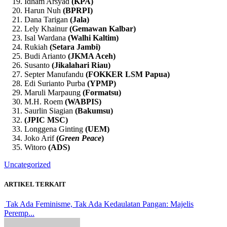
Idham Arsyad
(KPA)
Harun Nuh
(BPRPI)
Dana Tarigan
(Jala)
Lely Khainur
(Gemawan Kalbar)
Isal Wardana
(Walhi Kaltim)
Rukiah
(Setara Jambi)
Budi Arianto
(JKMA Aceh)
Susanto
(Jikalahari Riau)
Septer Manufandu
(FOKKER LSM Papua)
Edi Surianto Purba
(YPMP)
Maruli Marpaung
(Formatsu)
M.H. Roem
(WABPIS)
Saurlin Siagian
(Bakumsu)
(JPIC MSC)
Longgena Ginting
(UEM)
Joko Arif
(
Green Peace
)
Witoro
(ADS)
Uncategorized
ARTIKEL TERKAIT
Tak Ada Feminisme, Tak Ada Kedaulatan Pangan: Majelis
Peremp...