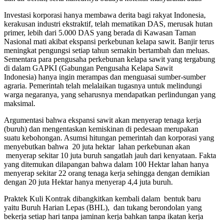
Investasi korporasi hanya membawa derita bagi rakyat Indonesia,
kerakusan industri ekstraktif, telah mematikan DAS, merusak hutan
primer, lebih dari 5.000 DAS yang berada di Kawasan Taman
Nasional mati akibat ekspansi perkebunan kelapa sawit. Banjir terus
meningkat pengungsi setiap tahun semakin bertambah dan meluas.
Sementara para pengusaha perkebunan kelapa sawit yang tergabung
di dalam GAPKI (Gabungan Pengusaha Kelapa Sawit
Indonesia) hanya ingin merampas dan menguasai sumber-sumber
agraria. Pemerintah telah melalaikan tugasnya untuk melindungi
warga negaranya, yang seharusnya mendapatkan perlindungan yang
maksimal.
Argumentasi bahwa ekspansi sawit akan menyerap tenaga kerja
(buruh) dan mengentaskan kemiskinan di pedesaan merupakan
suatu kebohongan. Asumsi hitungan pemerintah dan korporasi yang
menyebutkan bahwa 20 juta hektar lahan perkebunan akan
menyerap sekitar 10 juta buruh sangatlah jauh dari kenyataan. Fakta
yang ditemukan dilapangan bahwa dalam 100 Hektar lahan hanya
menyerap sekitar 22 orang tenaga kerja sehingga dengan demikian
dengan 20 juta Hektar hanya menyerap 4,4 juta buruh.
Praktek Kuli Kontrak dibangkitkan kembali dalam bentuk baru
yaitu Buruh Harian Lepas (BHL), dan tukang berondolan yang
bekerja setiap hari tanpa jaminan kerja bahkan tanpa ikatan kerja