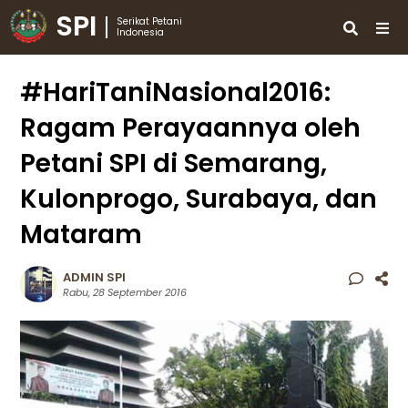
SPI
Serikat Petani
Indonesia
#HariTaniNasional2016:
Ragam Perayaannya oleh
Petani SPI di Semarang,
Kulonprogo, Surabaya, dan
Mataram
ADMIN SPI
Rabu, 28 September 2016