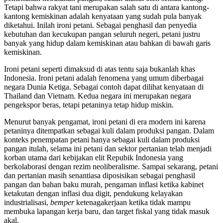
Tetapi bahwa rakyat tani merupakan salah satu di antara kantong-
kantong kemiskinan adalah kenyataan yang sudah pula banyak
diketahui. Inilah ironi petani. Sebagai penghasil dan penyedia
kebutuhan dan kecukupan pangan seluruh negeri, petani justru
banyak yang hidup dalam kemiskinan atau bahkan di bawah garis
kemiskinan.
Ironi petani seperti dimaksud di atas tentu saja bukanlah khas
Indonesia. Ironi petani adalah fenomena yang umum diberbagai
negara Dunia Ketiga. Sebagai contoh dapat dilihat kenyataan di
Thailand dan Vietnam. Kedua negara ini merupakan negara
pengekspor beras, tetapi petaninya tetap hidup miskin.
Menurut banyak pengamat, ironi petani di era modern ini karena
petaninya ditempatkan sebagai kuli dalam produksi pangan. Dalam
konteks penempatan petani hanya sebagai kuli dalam produksi
pangan itulah, selama ini petani dan sektor pertanian telah menjadi
korban utama dari kebijakan elit Repubik Indonesia yang
berkolaborasi dengan rezim neoliberalisme. Sampai sekarang, petani
dan pertanian masih senantiasa diposisikan sebagai penghasil
pangan dan bahan baku murah, pengaman inflasi ketika kabinet
ketakutan dengan inflasi dua digit, pendukung kelayakan
industrialisasi,
bemper
ketenagakerjaan ketika tidak mampu
membuka lapangan kerja baru, dan target fiskal yang tidak masuk
akal.