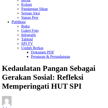
Berita
Kolom
Pandangan Sikap
Seruan Aksi
Siaran Pers
Publikasi
Buku
Galeri Foto
Infografis
Tabloid
SPI TV
Unduh Berkas
Dokumen PDF
Peraturan & Perundangan
Kedaulatan Pangan Sebagai
Gerakan Sosial: Refleksi
Memperingati HUT SPI