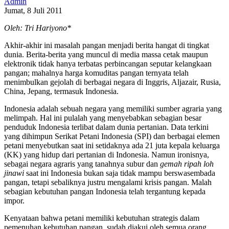
Admin
Jumat, 8 Juli 2011
Oleh: Tri Hariyono*
Akhir-akhir ini masalah pangan menjadi berita hangat di tingkat
dunia. Berita-berita yang muncul di media massa cetak maupun
elektronik tidak hanya terbatas perbincangan seputar kelangkaan
pangan; mahalnya harga komuditas pangan ternyata telah
menimbulkan gejolah di berbagai negara di Inggris, Aljazair, Rusia,
China, Jepang, termasuk Indonesia.
Indonesia adalah sebuah negara yang memiliki sumber agraria yang
melimpah. Hal ini pulalah yang menyebabkan sebagian besar
penduduk Indonesia terlibat dalam dunia pertanian. Data terkini
yang dihimpun Serikat Petani Indonesia (SPI) dan berbagai elemen
petani menyebutkan saat ini setidaknya ada 21 juta kepala keluarga
(KK) yang hidup dari pertanian di Indonesia. Namun ironisnya,
sebagai negara agraris yang tanahnya subur dan
gemah ripah loh
jinawi
saat ini Indonesia bukan saja tidak mampu berswasembada
pangan, tetapi sebaliknya justru mengalami krisis pangan. Malah
sebagian kebutuhan pangan Indonesia telah tergantung kepada
impor.
Kenyataan bahwa petani memiliki kebutuhan strategis dalam
pemenuhan kebutuhan pangan, sudah diakui oleh semua orang.