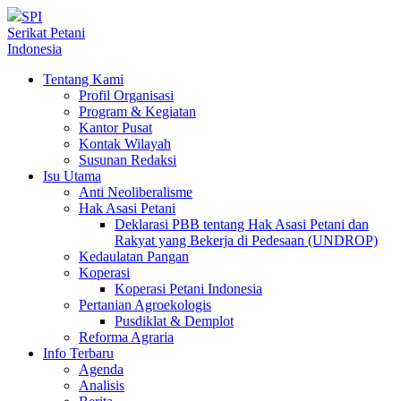
SPI
Serikat Petani
Indonesia
Tentang Kami
Profil Organisasi
Program & Kegiatan
Kantor Pusat
Kontak Wilayah
Susunan Redaksi
Isu Utama
Anti Neoliberalisme
Hak Asasi Petani
Deklarasi PBB tentang Hak Asasi Petani dan
Rakyat yang Bekerja di Pedesaan (UNDROP)
Kedaulatan Pangan
Koperasi
Koperasi Petani Indonesia
Pertanian Agroekologis
Pusdiklat & Demplot
Reforma Agraria
Info Terbaru
Agenda
Analisis