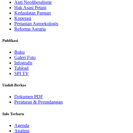
Anti Neoliberalisme
Hak Asasi Petani
Kedaulatan Pangan
Koperasi
Pertanian Agroekologis
Reforma Agraria
Publikasi
Buku
Galeri Foto
Infografis
Tabloid
SPI TV
Unduh Berkas
Dokumen PDF
Peraturan & Perundangan
Info Terbaru
Agenda
Analisis