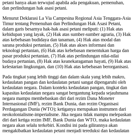
petani hanya akan terwujud apabila ada pengakuan, pemenuhan,
dan perlindungan hak asasi petani.
Menurut Deklarasi La Via Campesina Regional Asia Tenggara-Asia
Timur tentang Pemenuhan dan Perlindungan Hak Asasi Petani,
dalam garis besarnya hak-hak asasi petani meliputi: (1) Hak atas
kehidupan yang layak, (2) Hak atas sumber-sumber agraria, (3) Hak
atas kebebasan budidaya dan tanaman, (4) Hak atas modal dan
sarana produksi pertanian, (5) Hak atas akses informasi dan
teknologi pertanian, (6) Hak atas kebebasan menentukan harga dan
pasar produksi pertanian, (7) Hak atas perlindungan nilai-nilai
budaya pertanian, (8) Hak atas keanekaragaman hayati, (9) Hak atas
kelestarian lingkungan, dan (10) Hak atas kebebasan berorganisasi.
Pada tingkat yang lebih tinggi dan dalam skala yang lebih makro,
kedaulatan pangan dan kedaulatan petani sangat dipengaruhi oleh
kedaulatan negara. Dalam konteks kedaulatan pangan, tingkat dan
kapasitas kedaulatan negara sangat bergantung kepada sejauhmana
negara mampu membebaskan diri dari rezim Dana Moneter
Internasional (IMF), rezim Bank Dunia, dan rezim Organisasi
Perdagangan Dunia (WTO); ketiganya merupakan instrumen dari
neokolonialisme-imperialisme. Jika negara tidak mampu melepaskan
diri dari ketiga rezim IMF, Bank Dunia dan WTO, maka kedaulatan
negara akan selalu terkebiri. Kondisi ini pada gilirannya akan
mengakibatkan kedaulatan petani menjadi tereduksi dan kedaulatan