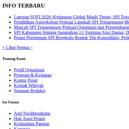
INFO TERBARU
Laporan SOFI 2026: Kelaparan Global Masih Tinggi, SPI Tega
Pendidikan Agroekologi Perkuat Langkah SPI Temanggung Me
Muscab SPI Temanggung Perkuat Organisasi dan Pengembangan
SPI Kabupaten Sintang Sampaikan 13 Tuntutan Aksi Damai, De
Petani Perempuan SPI Bengkulu Bentuk Tim Konsolidasi, Perku
+ Lihat Semua >
Tentang Kami
Profil Organisasi
Program & Kegiatan
Kantor Pusat
Kontak Wilayah
Susunan Redaksi
Isu Utama
Anti Neoliberalisme
Hak Asasi Petani
Kedaulatan Pangan
Koperasi