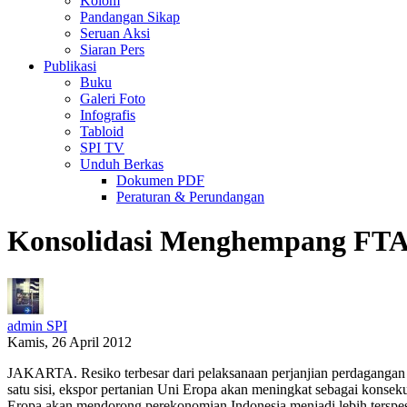
Kolom
Pandangan Sikap
Seruan Aksi
Siaran Pers
Publikasi
Buku
Galeri Foto
Infografis
Tabloid
SPI TV
Unduh Berkas
Dokumen PDF
Peraturan & Perundangan
Konsolidasi Menghempang FTA 
admin SPI
Kamis, 26 April 2012
JAKARTA. Resiko terbesar dari pelaksanaan perjanjian perdagangan 
satu sisi, ekspor pertanian Uni Eropa akan meningkat sebagai konsek
Eropa akan mendorong perekonomian Indonesia menjadi lebih terspesi