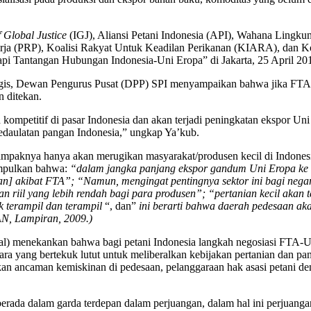
of Global Justice
(IGJ), Aliansi Petani Indonesia (API), Wahana Lingkun
a (PRP), Koalisi Rakyat Untuk Keadilan Perikanan (KIARA), dan Ko
pi Tantangan Hubungan Indonesia-Uni Eropa” di Jakarta, 25 April 20
tegis, Dewan Pengurus Pusat (DPP) SPI menyampaikan bahwa jika FTA 
n ditekan.
kompetitif di pasar Indonesia dan akan terjadi peningkatan ekspor Uni
daulatan pangan Indonesia,” ungkap Ya’kub.
knya hanya akan merugikan masyarakat/produsen kecil di Indonesia. 
impulkan bahwa:
“dalam jangka panjang ekspor gandum Uni Eropa ke
n] akibat FTA”; “Namun, mengingat pentingnya sektor ini bagi nega
an riil yang lebih rendah bagi para produsen”; “pertanian kecil akan 
 terampil dan terampil
“, dan”
ini berarti bahwa daerah pedesaan ak
N, Lampiran, 2009.)
ional) menekankan bahwa bagi petani Indonesia langkah negosiasi F
ra yang bertekuk lutut untuk meliberalkan kebijakan pertanian dan pa
tikan ancaman kemiskinan di pedesaan, pelanggaraan hak asasi petani de
 berada dalam garda terdepan dalam perjuangan, dalam hal ini perjua