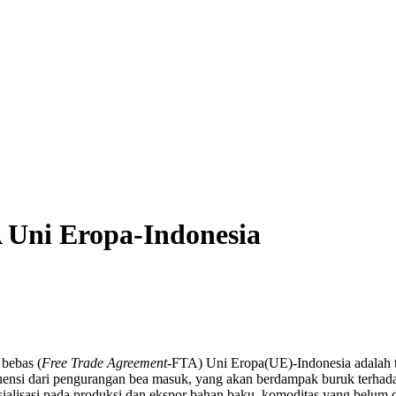
Uni Eropa-Indonesia
bebas (
Free Trade Agreement-
FTA) Uni Eropa(UE)-Indonesia adalah t
uensi dari pengurangan bea masuk, yang akan berdampak buruk terhadap
alisasi pada produksi dan ekspor bahan baku, komoditas yang belum d