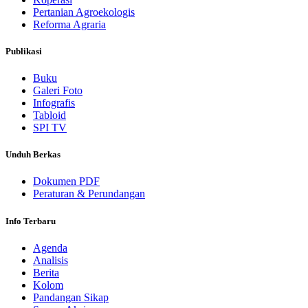
Pertanian Agroekologis
Reforma Agraria
Publikasi
Buku
Galeri Foto
Infografis
Tabloid
SPI TV
Unduh Berkas
Dokumen PDF
Peraturan & Perundangan
Info Terbaru
Agenda
Analisis
Berita
Kolom
Pandangan Sikap