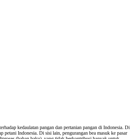
erhadap kedaulatan pangan dan pertanian pangan di Indonesia. Di
 petani Indonesia. Di sisi lain, pengurangan bea masuk ke pasar
iproses (bahan baku), yang tidak berkontribusi banyak untuk