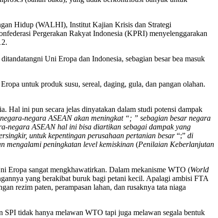
gan Hidup (WALHI), Institut Kajian Krisis dan Strategi
nfederasi Pergerakan Rakyat Indonesia (KPRI) menyelenggarakan
12.
ditandatangni Uni Eropa dan Indonesia, sebagian besar bea masuk
 Eropa untuk produk susu, sereal, daging, gula, dan pangan olahan.
Hal ini pun secara jelas dinyatakan dalam studi potensi dampak
 negara-negara ASEAN akan meningkat “; ” sebagian besar negara
ra-negara ASEAN hal ini bisa diartikan sebagai dampak yang
tersingkir, untuk kepentingan perusahaan pertanian besar
“;”
di
an mengalami peningkatan level kemiskinan
(
Penilaian Keberlanjutan
TA-Uni Eropa sangat mengkhawatirkan. Dalam mekanisme WTO (
World
ngannya yang berakibat buruk bagi petani kecil. Apalagi ambisi FTA
ngan rezim paten, perampasan lahan, dan rusaknya tata niaga
ngan SPI tidak hanya melawan WTO tapi juga melawan segala bentuk