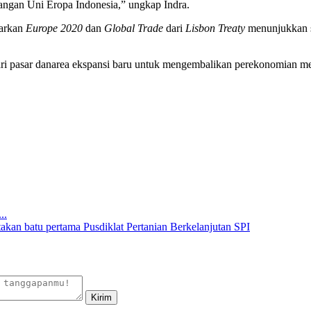
gangan Uni Eropa Indonesia,” ungkap Indra.
sarkan
Europe 2020
dan
Global Trade
dari
Lisbon Treaty
menunjukkan st
ari pasar danarea ekspansi baru untuk mengembalikan perekonomian m
..
akan batu pertama Pusdiklat Pertanian Berkelanjutan SPI