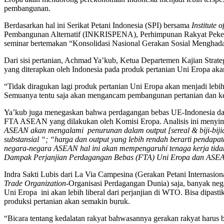
pembangunan.
Berdasarkan hal ini Serikat Petani Indonesia (SPI) bersama
Institute 
Pembangunan Alternatif (INKRISPENA), Perhimpunan Rakyat Pekerj
seminar bertemakan “Konsolidasi Nasional Gerakan Sosial Menghada
Dari sisi pertanian, Achmad Ya’kub, Ketua Departemen Kajian Stra
yang diterapkan oleh Indonesia pada produk pertanian Uni Eropa aka
“Tidak diragukan lagi produk pertanian Uni Eropa akan menjadi lebih 
Semuanya tentu saja akan mengancam pembangunan pertanian dan ke
Ya’kub juga menegaskan bahwa perdagangan bebas UE-Indonesia dampa
FTA ASEAN yang dilakukan oleh Komisi Eropa. Analisis ini meny
ASEAN akan mengalami penurunan dalam output [sereal & biji-bijia
substansial “; “harga dan output yang lebih rendah berarti pendapat
negara-negara ASEAN hal ini akan mempengaruhi tenaga kerja tidak
Dampak Perjanjian Perdagangan Bebas (FTA) Uni Eropa dan ASEA
Indra Sakti Lubis dari La Via Campesina (Gerakan Petani Internas
Trade Organization
-Organisasi Perdagangan Dunia) saja, banyak nega
Uni Eropa ini akan lebih liberal dari perjanjian di WTO. Bisa dipas
produksi pertanian akan semakin buruk.
“Bicara tentang kedalatan rakyat bahwasannya gerakan rakyat harus