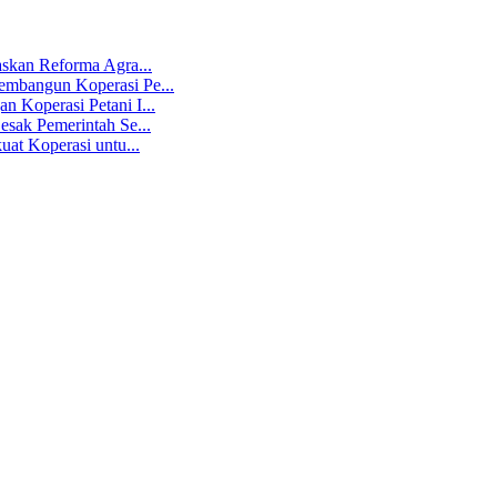
skan Reforma Agra...
mbangun Koperasi Pe...
 Koperasi Petani I...
sak Pemerintah Se...
at Koperasi untu...