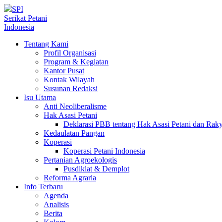
SPI
Serikat Petani
Indonesia
Tentang Kami
Profil Organisasi
Program & Kegiatan
Kantor Pusat
Kontak Wilayah
Susunan Redaksi
Isu Utama
Anti Neoliberalisme
Hak Asasi Petani
Deklarasi PBB tentang Hak Asasi Petani dan Ra
Kedaulatan Pangan
Koperasi
Koperasi Petani Indonesia
Pertanian Agroekologis
Pusdiklat & Demplot
Reforma Agraria
Info Terbaru
Agenda
Analisis
Berita