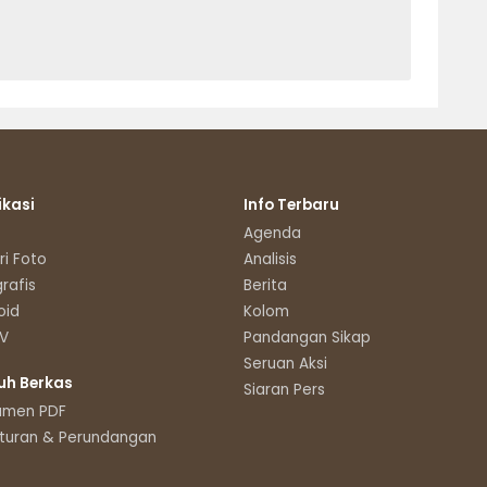
ikasi
Info Terbaru
Agenda
ri Foto
Analisis
grafis
Berita
oid
Kolom
TV
Pandangan Sikap
Seruan Aksi
uh Berkas
Siaran Pers
umen PDF
turan & Perundangan