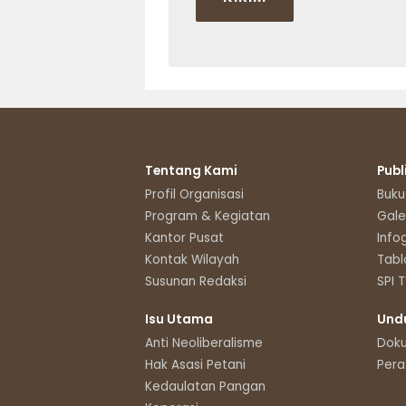
Tentang Kami
Publ
Profil Organisasi
Buku
Program & Kegiatan
Gale
Kantor Pusat
Info
Kontak Wilayah
Tabl
Susunan Redaksi
SPI 
Isu Utama
Und
Anti Neoliberalisme
Dok
Hak Asasi Petani
Pera
Kedaulatan Pangan