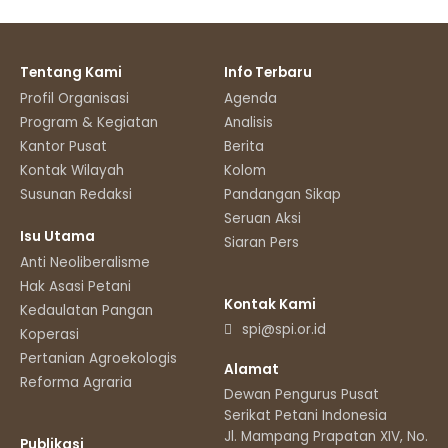
Tentang Kami
Info Terbaru
Profil Organisasi
Agenda
Program & Kegiatan
Analisis
Kantor Pusat
Berita
Kontak Wilayah
Kolom
Susunan Redaksi
Pandangan Sikap
Seruan Aksi
Isu Utama
Siaran Pers
Anti Neoliberalisme
Hak Asasi Petani
Kontak Kami
Kedaulatan Pangan
spi@spi.or.id
Koperasi
Pertanian Agroekologis
Alamat
Reforma Agraria
Dewan Pengurus Pusat
Serikat Petani Indonesia
Jl. Mampang Prapatan XIV, No.11
Publikasi