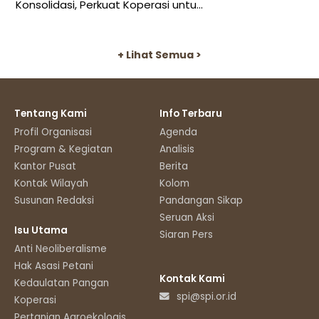
Konsolidasi, Perkuat Koperasi untu...
+ Lihat Semua >
Tentang Kami
Info Terbaru
Profil Organisasi
Agenda
Program & Kegiatan
Analisis
Kantor Pusat
Berita
Kontak Wilayah
Kolom
Susunan Redaksi
Pandangan Sikap
Seruan Aksi
Isu Utama
Siaran Pers
Anti Neoliberalisme
Hak Asasi Petani
Kontak Kami
Kedaulatan Pangan
spi@spi.or.id
Koperasi
Pertanian Agroekologis