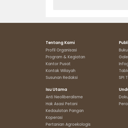
Tentang Kami
Publ
Profil Organisasi
Buku
Program & Kegiatan
Gale
Kantor Pusat
Info
Kontak Wilayah
Tabl
Susunan Redaksi
SPI 
Isu Utama
Und
Anti Neoliberalisme
Dok
Hak Asasi Petani
Pera
Kedaulatan Pangan
Koperasi
Pertanian Agroekologis