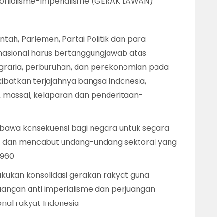
onialisme-Imperialisme (GERAK LAWAN)
ntah, Parlemen, Partai Politik dan para
nasional harus bertanggungjawab atas
agraria, perburuhan, dan perekonomian pada
batkan terjajahnya bangsa Indonesia,
HK massal, kelaparan dan penderitaan-
awa konsekuensi bagi negara untuk segara
a dan mencabut undang-undang sektoral yang
1960
kukan konsolidasi gerakan rakyat guna
angan anti imperialisme dan perjuangan
nal rakyat Indonesia