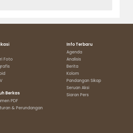
ikasi
Info Terbaru
Agenda
ri Foto
Analisis
grafis
Berita
oid
Kolom
TV
Pandangan Sikap
Seruan Aksi
uh Berkas
Siaran Pers
umen PDF
turan & Perundangan