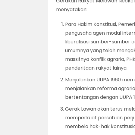
Gerakan Rakyat Melawan Neokol
menyatakan:
Para Hakim Konstitusi, Pemeri
pengusaha agen modal inter
liberalisasi sumber-sumber 
umumnya yang telah mengaki
massifnya konflik agraria, P
penderitaan rakyat lainya.
Menjalankan UUPA 1960 memb
menjalankan reforma agrari
bertentangan dengan UUPA 
Gerak Lawan akan terus mela
memperkuat persatuan perju
membela hak-hak konstitusio