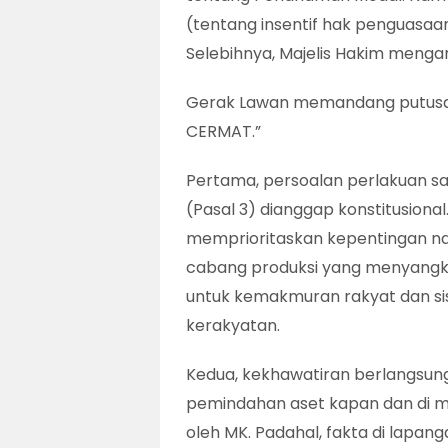
(tentang insentif hak penguasaan
Selebihnya, Majelis Hakim mengan
Gerak Lawan memandang putusan 
CERMAT.”
Pertama, persoalan perlakuan 
(Pasal 3) dianggap konstitusion
memprioritaskan kepentingan na
cabang produksi yang menyangku
untuk kemakmuran rakyat dan s
kerakyatan.
Kedua, kekhawatiran berlangsung
pemindahan aset kapan dan di ma
oleh MK. Padahal, fakta di lapan