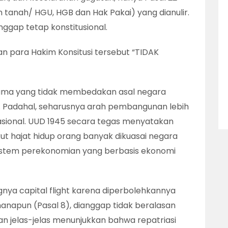
 tanah/ HGU, HGB dan Hak Pakai) yang dianulir.
ggap tetap konstitusional.
para Hakim Konsitusi tersebut “TIDAK
sama yang tidak membedakan asal negara
al. Padahal, seharusnya arah pembangunan lebih
sional. UUD 1945 secara tegas menyatakan
t hajat hidup orang banyak dikuasai negara
istem perekonomian yang berbasis ekonomi
nya capital flight karena diperbolehkannya
napun (Pasal 8), dianggap tidak beralasan
gan jelas-jelas menunjukkan bahwa repatriasi